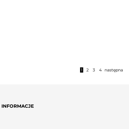
Nowość
DODAJ
DODAJ
MYDEŁKA GLICERYNOWE
ŚWIECA SOJOWA ANTI-
1
2
3
4
następna
STRESS ROSEMARY
INFORMACJE