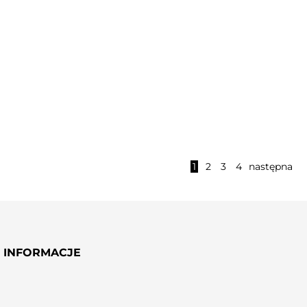
Bestseller
DODAJ
DODAJ
ŚWIECA SOJOWA ANTI-
BALSAM NAGIETKOWY
1
2
3
4
następna
STRESS ROSEMARY
INFORMACJE