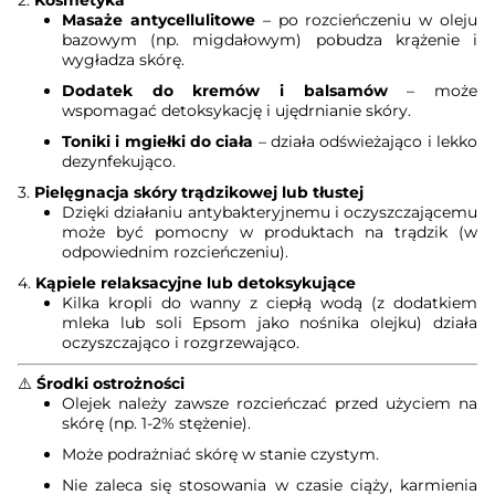
2.
Kosmetyka
Masaże antycellulitowe
– po rozcieńczeniu w oleju
bazowym (np. migdałowym) pobudza krążenie i
wygładza skórę.
Dodatek do kremów i balsamów
– może
wspomagać detoksykację i ujędrnianie skóry.
Toniki i mgiełki do ciała
– działa odświeżająco i lekko
dezynfekująco.
3.
Pielęgnacja skóry trądzikowej lub tłustej
Dzięki działaniu antybakteryjnemu i oczyszczającemu
może być pomocny w produktach na trądzik (w
odpowiednim rozcieńczeniu).
4.
Kąpiele relaksacyjne lub detoksykujące
Kilka kropli do wanny z ciepłą wodą (z dodatkiem
mleka lub soli Epsom jako nośnika olejku) działa
oczyszczająco i rozgrzewająco.
⚠️
Środki ostrożności
Olejek należy zawsze rozcieńczać przed użyciem na
skórę (np. 1-2% stężenie).
Może podrażniać skórę w stanie czystym.
Nie zaleca się stosowania w czasie ciąży, karmienia