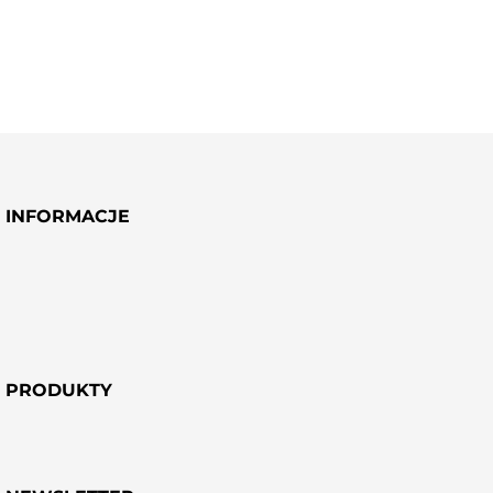
DODAJ
DODAJ
HYDROLAT Z CZEREMCHY
HYDROLAT Z LAWENDY 100
100 ML
ML
INFORMACJE
PRODUKTY