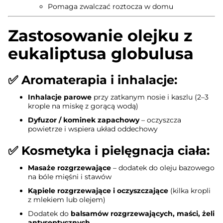
Pomaga zwalczać roztocza w domu
Zastosowanie olejku z
eukaliptusa globulusa
✅
Aromaterapia i inhalacje
:
Inhalacje parowe
przy zatkanym nosie i kaszlu (2–3
krople na miskę z gorącą wodą)
Dyfuzor / kominek zapachowy
– oczyszcza
powietrze i wspiera układ oddechowy
✅
Kosmetyka i pielęgnacja ciała
:
Masaże rozgrzewające
– dodatek do oleju bazowego
na bóle mięśni i stawów
Kąpiele rozgrzewające i oczyszczające
(kilka kropli
z mlekiem lub olejem)
Dodatek do
balsamów rozgrzewających, maści, żeli
antyseptycznych