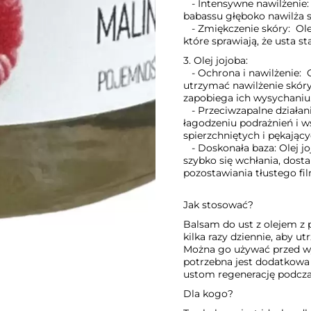
- Intensywne nawilżenie: 
babassu głęboko nawilża sk
- Zmiękczenie skóry: Olej
które sprawiają, że usta st
3. Olej jojoba:
- Ochrona i nawilżenie: 
utrzymać nawilżenie skóry
zapobiega ich wysychaniu
- Przeciwzapalne działan
łagodzeniu podrażnień i ws
spierzchniętych i pękający
- Doskonała baza: Olej jo
szybko się wchłania, dost
pozostawiania tłustego fi
Jak stosować?
Balsam do ust z olejem z p
kilka razy dziennie, aby 
Można go używać przed wy
potrzebna jest dodatkowa
ustom regenerację podcza
Dla kogo?