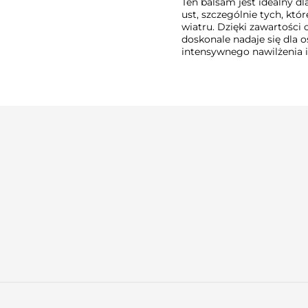
Ten balsam jest idealny dl
ust, szczególnie tych, któ
wiatru. Dzięki zawartości o
doskonale nadaje się dla 
intensywnego nawilżenia i