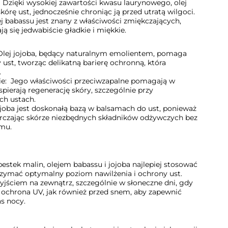
Dzięki wysokiej zawartości kwasu laurynowego, olej
órę ust, jednocześnie chroniąc ją przed utratą wilgoci.
 babassu jest znany z właściwości zmiękczających,
ają się jedwabiście gładkie i miękkie.
Olej jojoba, będący naturalnym emolientem, pomaga
 ust, tworząc delikatną barierę ochronną, która
.
ie: Jego właściwości przeciwzapalne pomagają w
pierają regenerację skóry, szczególnie przy
ch ustach.
joba jest doskonałą bazą w balsamach do ust, ponieważ
arczając skórze niezbędnych składników odżywczych bez
lmu.
estek malin, olejem babassu i jojoba najlepiej stosować
utrzymać optymalny poziom nawilżenia i ochrony ust.
jściem na zewnątrz, szczególnie w słoneczne dni, gdy
 ochrona UV, jak również przed snem, aby zapewnić
s nocy.