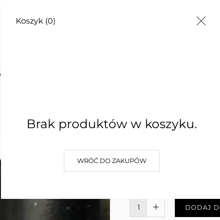
Koszyk
(0)
TY
 UST
MALINO
Brak produktów w koszyku.
UST
25,00 zł
WRÓĆ DO ZAKUPÓW
Najniższa cena z 30 dni: 25,00 z
W KOSZYKU :)
DODAJ D