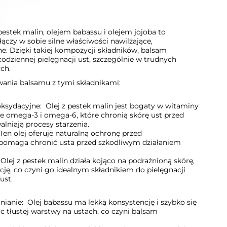
pestek malin, olejem babassu i olejem jojoba to
ączy w sobie silne właściwości nawilżające,
e. Dzięki takiej kompozycji składników, balsam
codziennej pielęgnacji ust, szczególnie w trudnych
ch.
wania balsamu z tymi składnikami:
ksydacyjne: Olej z pestek malin jest bogaty w witaminy
we omega-3 i omega-6, które chronią skórę ust przed
lniają procesy starzenia.
en olej oferuje naturalną ochronę przed
pomaga chronić usta przed szkodliwym działaniem
Olej z pestek malin działa kojąco na podrażnioną skórę,
ję, co czyni go idealnym składnikiem do pielęgnacji
ust.
nianie: Olej babassu ma lekką konsystencję i szybko się
c tłustej warstwy na ustach, co czyni balsam