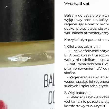
Wysyłka:
5 dni
Balsam do ust z olejem z 
wyjątkowy produkt, który ł
regenerujące oraz ochronn
doskonale sprawdzi się w 
warunkach atmosferyczny
Korzyści płynące ze stoso
1. Olej z pestek malin:
- Silne właściwości antyo
E i A oraz kwasy tłuszczo
wolnymi rodnikami i spowa
- Naturalna ochrona UV: T
promieniowaniem UV, co 
słońca.
- Regeneracja i ukojenie: 
wspomagając jej regenerac
suchych i spierzchniętych 
2. Olej babassu:
- Lekkość i szybkie wchła
wchłania, nie pozostawiają
komfortowym w użyciu.