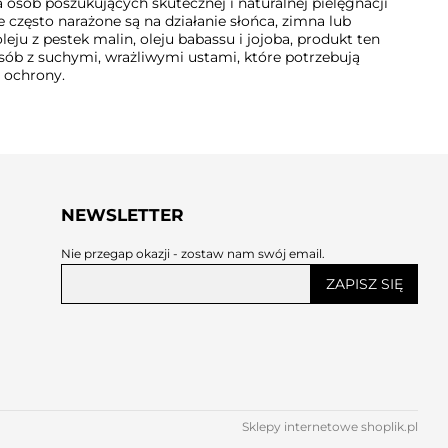
a osób poszukujących skutecznej i naturalnej pielęgnacji
re często narażone są na działanie słońca, zimna lub
leju z pestek malin, oleju babassu i jojoba, produkt ten
osób z suchymi, wrażliwymi ustami, które potrzebują
 ochrony.
NEWSLETTER
Nie przegap okazji - zostaw nam swój email.
ZAPISZ SIĘ
Sklepy internetowe shoplik.pl