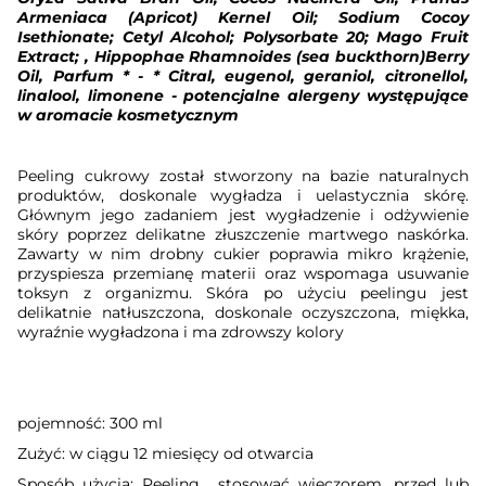
Armeniaca (Apricot) Kernel Oil; Sodium Cocoy
Isethionate; Cetyl Alcohol; Polysorbate 20; Mago Fruit
Extract; , Hippophae Rhamnoides (sea buckthorn)Berry
Oil, Parfum * - * Citral, eugenol, geraniol, citronellol,
linalool, limonene - potencjalne alergeny występujące
w aromacie kosmetycznym
Peeling cukrowy został stworzony na bazie naturalnych
produktów, doskonale wygładza i uelastycznia skórę.
Głównym jego zadaniem jest wygładzenie i odżywienie
skóry poprzez delikatne złuszczenie martwego naskórka.
Zawarty w nim drobny cukier poprawia mikro krążenie,
przyspiesza przemianę materii oraz wspomaga usuwanie
toksyn z organizmu. Skóra po użyciu peelingu jest
delikatnie natłuszczona, doskonale oczyszczona, miękka,
wyraźnie wygładzona i ma zdrowszy kolory
pojemność: 300 ml
Zużyć: w ciągu 12 miesięcy od otwarcia
Sposób użycia: Peeling
stosować wieczorem, przed lub