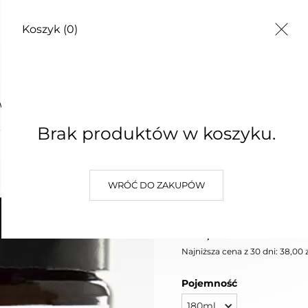
Koszyk
(0)
TY
WA ANTI-STRESS ROSEMARY
Brak produktów w koszyku.
ŚWIECA 
WRÓĆ DO ZAKUPÓW
STRESS
38,00 zł
Najniższa cena z 30 dni: 38,00 z
Pojemność
180ml