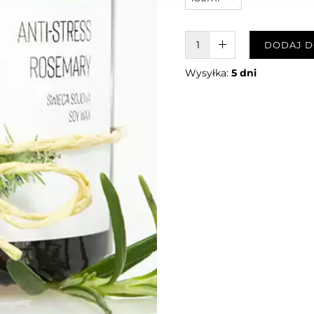
W KOSZYKU :)
DODAJ D
Wysyłka:
5 dni