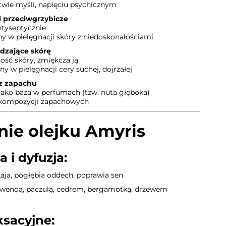
wie myśli, napięciu psychicznym
i przeciwgrzybicze
antyseptycznie
y w pielęgnacji skóry z niedoskonałościami
adzające skórę
ość skóry, zmiękcza ją
ny w pielęgnacji cery suchej, dojrzałej
cz zapachu
jako baza w perfumach (tzw. nuta głęboka)
 kompozycji zapachowych
ie olejku Amyris
 i dyfuzja:
aja, pogłębia oddech, poprawia sen
 lawendą, paczulą, cedrem, bergamotką, drzewem
ksacyjne: