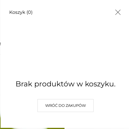
Koszyk
(0)
TY
RYCZNY AMYRIS 10 ML
OLEJEK 
AMYRIS 
Brak produktów w koszyku.
55,00 zł
WRÓĆ DO ZAKUPÓW
Najniższa cena z 30 dni: 55,00 z
W KOSZYKU :)
DODAJ D