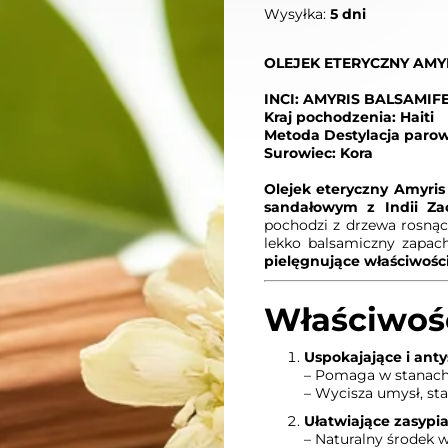
Wysyłka:
5 dni
OLEJEK ETERYCZNY AMY
INCI: AMYRIS BALSAMIF
Kraj pochodzenia: Haiti
Metoda Destylacja paro
Surowiec: Kora
Olejek eteryczny Amyris
sandałowym z Indii Za
pochodzi z drzewa rosnące
lekko balsamiczny zapac
pielęgnujące właściwośc
Właściwośc
Uspokajające i ant
– Pomaga w stanach 
– Wycisza umysł, sta
Ułatwiające zasypi
– Naturalny środek 