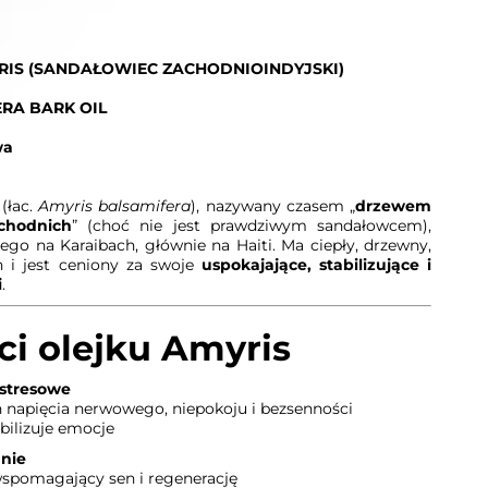
RIS (SANDAŁOWIEC ZACHODNIOINDYJSKI)
ERA BARK OIL
wa
(łac.
Amyris balsamifera
), nazywany czasem „
drzewem
chodnich
” (choć nie jest prawdziwym sandałowcem),
go na Karaibach, głównie na Haiti. Ma ciepły, drzewny,
h i jest ceniony za swoje
uspokajające, stabilizujące i
i
.
i olejku Amyris
ystresowe
napięcia nerwowego, niepokoju i bezsenności
bilizuje emocje
anie
wspomagający sen i regenerację