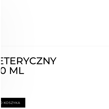
ETERYCZNY
10 ML
ł
O KOSZYKA