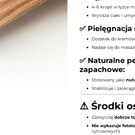
4–6 kropli w łyżce ml
Wycisza ciało i umy
✅
Pielęgnacja 
Dodatek do kremów, 
Nadaje się do masażu
✅
Naturalne p
zapachowe:
Stosowany jako
nut
Stabilizuje i zaokrą
⚠️
Środki o
Zazwyczaj
dobrze t
Nie wykazuje fotot
cytrusowych)