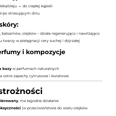
eka/oleju → do ciepłej kąpieli
sł po stresującym dniu
skóry:
balsamów, olejków – działa regenerująco i nawilżająco
 twarzy w pielęgnacji cery suchej i dojrzałej
erfumy i kompozycje
a bazy
w perfumach naturalnych
gla ostre zapachy cytrusowe i kwiatowe
strożności
olerowany
, ma łagodne działanie
oksyczności
(w przeciwieństwie do wielu olejków