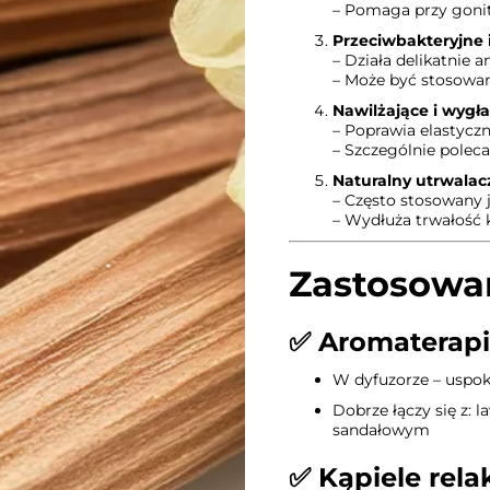
– Pomaga przy gonit
Przeciwbakteryjne 
– Działa delikatnie 
– Może być stosowan
Nawilżające i wygł
– Poprawia elastyczn
– Szczególnie poleca
Naturalny utrwala
– Często stosowany 
– Wydłuża trwałość
Zastosowan
✅
Aromaterapia
W dyfuzorze – uspok
Dobrze łączy się z:
sandałowym
✅
Kąpiele rela