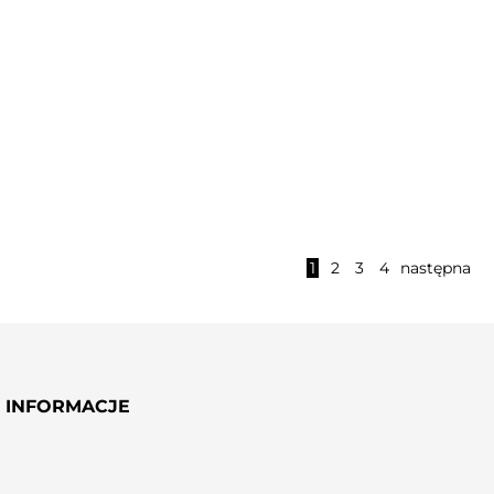
Nowość
DODAJ
DODAJ
MYDEŁKA GLICERYNOWE
ŚWIECA SOJOWA ANTI-
1
2
3
4
następna
STRESS ROSEMARY
INFORMACJE