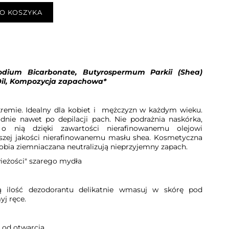
O KOSZYKA
Sodium Bicarbonate, Butyrospermum Parkii (Shea)
 Oil, Kompozycja zapachowa*
emie. Idealny dla kobiet i
mężczyzn w każdym wieku.
ie nawet po depilacji pach. Nie podrażnia naskórka,
o nią dzięki zawartości nierafinowanemu olejowi
zej jakości nierafinowanemu masłu shea. Kosmetyczna
obia ziemniaczana neutralizują nieprzyjemny zapach.
ieżości" szarego mydła
ką ilość dezodorantu delikatnie wmasuj w skórę pod
j ręce.
 od otwarcia