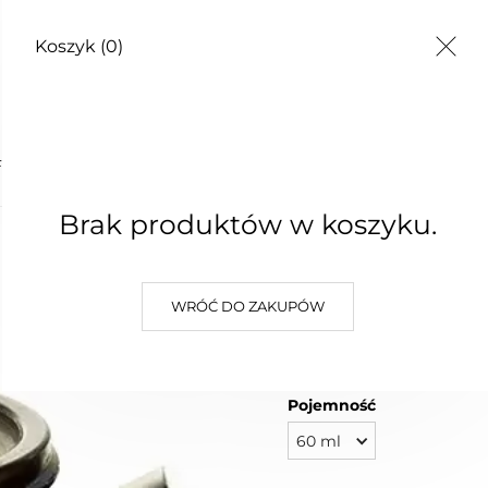
Koszyk
(0)
TY
FRESH
Brak produktów w koszyku.
DEZODO
WRÓĆ DO ZAKUPÓW
26,00 zł
Najniższa cena z 30 dni: 26,00 z
Pojemność
60 ml