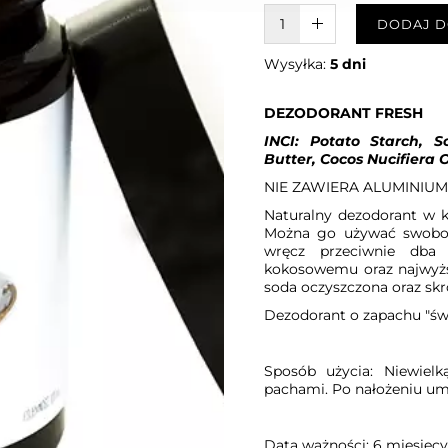
W KOSZYKU :)
DODAJ D
Wysyłka:
5 dni
DEZODORANT FRESH
INCI: Potato Starch, 
Butter, Cocos Nucifiera
NIE ZAWIERA ALUMINIUM
Naturalny dezodorant w kr
Można go używać swobodn
wręcz przeciwnie dba 
kokosowemu oraz najwyżs
soda oczyszczona oraz skr
Dezodorant o zapachu "św
Sposób użycia: Niewiel
pachami. Po nałożeniu umy
Data ważności: 6 miesięcy