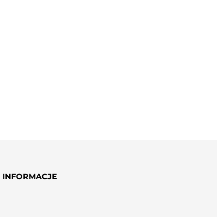
DODAJ
ŚWIECA SOJOWA DARK
CHOCOLATE
INFORMACJE