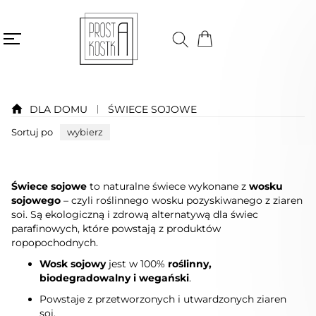
DLA DOMU
ŚWIECE SOJOWE
Sortuj po
wybierz
Świece sojowe
to naturalne świece wykonane z
wosku
sojowego
– czyli roślinnego wosku pozyskiwanego z ziaren
soi. Są ekologiczną i zdrową alternatywą dla świec
parafinowych, które powstają z produktów
ropopochodnych.
Wosk sojowy
jest w 100%
roślinny,
biodegradowalny i wegański
.
Powstaje z przetworzonych i utwardzonych ziaren
soi.