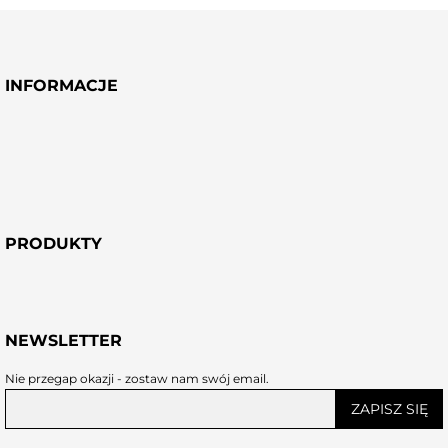
MASŁO W MALINOWYM
MASŁO DZIKA RÓŻA W
CHRUŚNIAKU
ULU
INFORMACJE
PRODUKTY
NEWSLETTER
Nie przegap okazji - zostaw nam swój email.
ZAPISZ SIĘ