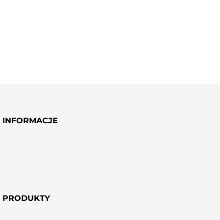
DODAJ
SÓL DO KĄPIELI
LAWENDOWA SÓL DO
EUKALIPTUS Z CYTRYNĄ
STÓP
INFORMACJE
PRODUKTY