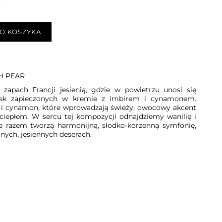
O KOSZYKA
H PEAR
zapach Francji jesienią, gdzie w powietrzu unosi się
zek zapieczonych w kremie z imbirem i cynamonem.
y i cynamon, które wprowadzają świeży, owocowy akcent
iepłem. W sercu tej kompozycji odnajdziemy wanilię i
e razem tworzą harmonijną, słodko-korzenną symfonię,
nych, jesiennych deserach.