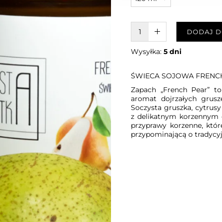
W KOSZYKU :)
DODAJ D
Wysyłka:
5 dni
ŚWIECA SOJOWA FRENC
Zapach „French Pear” to 
aromat dojrzałych grus
Soczysta gruszka, cytrus
z delikatnym korzennym c
przyprawy korzenne, któr
przypominającą o tradycyj