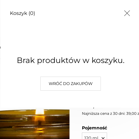
Koszyk
(0)
TY
WA FRENCH PEAR
Brak produktów w koszyku.
ŚWIECA
WRÓĆ DO ZAKUPÓW
PEAR
39,00 zł
Najniższa cena z 30 dni: 39,00 z
Pojemność
120 ml