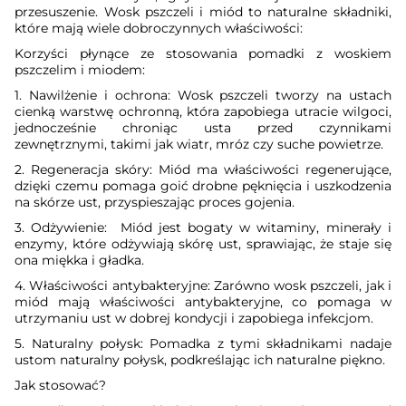
przesuszenie. Wosk pszczeli i miód to naturalne składniki,
które mają wiele dobroczynnych właściwości:
Korzyści płynące ze stosowania pomadki z woskiem
pszczelim i miodem:
1. Nawilżenie i ochrona: Wosk pszczeli tworzy na ustach
cienką warstwę ochronną, która zapobiega utracie wilgoci,
jednocześnie chroniąc usta przed czynnikami
zewnętrznymi, takimi jak wiatr, mróz czy suche powietrze.
2. Regeneracja skóry: Miód ma właściwości regenerujące,
dzięki czemu pomaga goić drobne pęknięcia i uszkodzenia
na skórze ust, przyspieszając proces gojenia.
3. Odżywienie: Miód jest bogaty w witaminy, minerały i
enzymy, które odżywiają skórę ust, sprawiając, że staje się
ona miękka i gładka.
4. Właściwości antybakteryjne: Zarówno wosk pszczeli, jak i
miód mają właściwości antybakteryjne, co pomaga w
utrzymaniu ust w dobrej kondycji i zapobiega infekcjom.
5. Naturalny połysk: Pomadka z tymi składnikami nadaje
ustom naturalny połysk, podkreślając ich naturalne piękno.
Jak stosować?