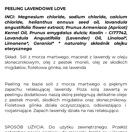
PEELING LAVENDOWE LOVE
INCI: Magnesium chloride, sodium chloride, calcium
chloride,
helianthus annuus seed oil, lavandula
angustifolia flower extract; Prunus Armeniaca (Apricot)
Kernel Oil, Prunus amygdalus dulcis;
Kaolin – CI77742
,
Lavandula Angustifolia (Lavender) Oil, Linalool*,
Limonene*, Geraniol* * naturalny składnik olejku
eterycznego
Skład:
Sól z morza martwego, macerat z lawendy w oleju
słonecznikowym, olej z pestek moreli, olej ze słodkich
migdałów, fioletowa glinka, oe lawenda
Peeling na bazie soli z morza martwego o pięknym
zapachu relaksującej lawendy. Poza solą zawartą w
peelingu dodatkowo naszą skórę pielęgnują delikatne oleje:
z pestek moreli, słodkich migdałów oraz słonecznikowy.
Fioletowa glinka działa oczyszczająco, odświeżająco i
rozjaśniające. Zapach lawendy działa na nas relaksująco.
SPOSÓB UŻYCIA: Do użytku zewnętrznego. Przełóż