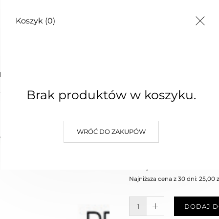
Koszyk
(0)
TY
MIÓD
Brak produktów w koszyku.
PEELING
WRÓĆ DO ZAKUPÓW
MIÓD
25,00 zł
Najniższa cena z 30 dni: 25,00 z
W KOSZYKU :)
DODAJ D