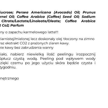
; Sucrose; Persea Americana (Avocado) Oil;
Prunus
rnel Oil; Coffea Arabica (Coffee)
Seed Oil; Sodium
l
Citrate/Lactate/Linoleate/Oleate; Coffea Arabica
ct Co2; Parfum
ny o zapachu karmelowego latte!!!
iarnistej/mielonej lecz doskonały olej tłoczony na zimno
raz ekstrakt CO2 z prażonych ziaren kawy.
ie kawy bez zabrudzenia wanny
iało, nabierz niewielką ilość peelingu i
rozpocznij
 Spłucz czystą wodą. Peeling pod
wpływem wody
 dzięki czemu po jego użyciu
skóra będzie czysta i
 tygodniu.
wnętrznego