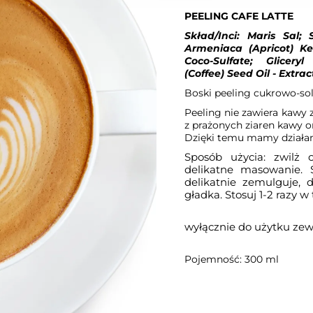
PEELING CAFE LATTE
Skład/Inci: Maris Sal
Armeniaca (Apricot) Ke
Coco-Sulfate; Glicery
(Coffee) Seed Oil
- Extra
Boski peeling cukrowo-sol
Peeling nie zawiera kawy z
z prażonych ziaren kawy o
Dzięki temu mamy działan
Sposób użycia: zwilż c
delikatne masowanie.
delikatnie zemulguje,
gładka. Stosuj 1-2 razy w
wyłącznie do użytku ze
Pojemność: 300 ml