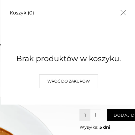
Koszyk
(0)
TY
E
Brak produktów w koszyku.
PEELING
WRÓĆ DO ZAKUPÓW
40,00 zł
Najniższa cena z 30 dni: 40,00 
W KOSZYKU :)
DODAJ D
Wysyłka:
5 dni