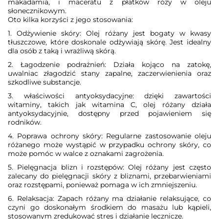
makadamia, i maceratu z płatków róży w oleju
słonecznikowym.
Oto kilka korzyści z jego stosowania:
1. Odżywienie skóry: Olej różany jest bogaty w kwasy
tłuszczowe, które doskonale odżywiają skórę. Jest idealny
dla osób z taką i wrażliwą skórą.
2. Łagodzenie podrażnień: Działa kojąco na zatokę,
uwalniac złagodzić stany zapalne, zaczerwienienia oraz
szkodliwe substancje.
3. właściwości antyoksydacyjne: dzięki zawartości
witaminy, takich jak witamina C, olej różany działa
antyoksydacyjnie, dostępny przed pojawieniem się
rodników.
4. Poprawa ochrony skóry: Regularne zastosowanie oleju
różanego może wystąpić w przypadku ochrony skóry, co
może pomóc w walce z oznakami zagrożenia.
5. Pielęgnacja blizn i rozstępów: Olej różany jest często
zalecany do pielęgnacji skóry z bliznami, przebarwieniami
oraz rozstępami, ponieważ pomaga w ich zmniejszeniu.
6. Relaksacja: Zapach różany ma działanie relaksujące, co
czyni go doskonałym środkiem do masażu lub kąpieli,
stosowanym zredukować stres i działanie lecznicze.