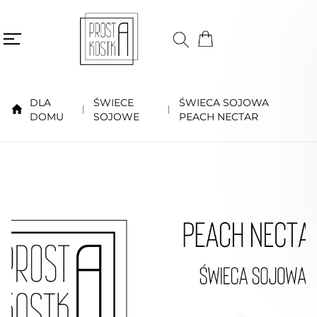
DLA
ŚWIECE
ŚWIECA SOJOWA
DOMU
SOJOWE
PEACH NECTAR