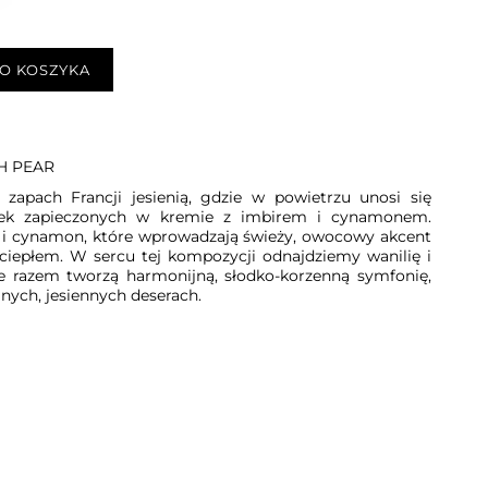
O KOSZYKA
H PEAR
zapach Francji jesienią, gdzie w powietrzu unosi się
zek zapieczonych w kremie z imbirem i cynamonem.
y i cynamon, które wprowadzają świeży, owocowy akcent
iepłem. W sercu tej kompozycji odnajdziemy wanilię i
e razem tworzą harmonijną, słodko-korzenną symfonię,
nych, jesiennych deserach.