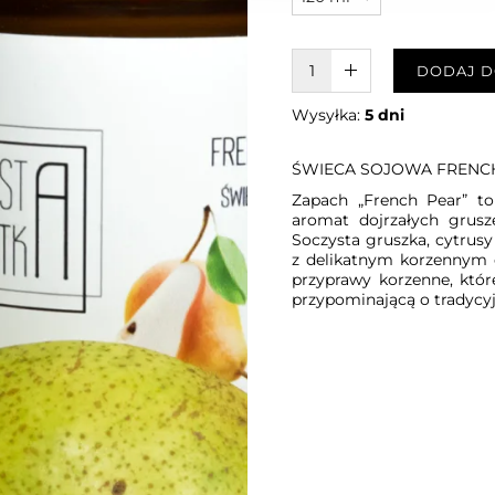
W KOSZYKU :)
DODAJ D
Wysyłka:
5 dni
ŚWIECA SOJOWA FRENC
Zapach „French Pear” to 
aromat dojrzałych grus
Soczysta gruszka, cytrus
z delikatnym korzennym c
przyprawy korzenne, któr
przypominającą o tradycyj