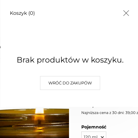
Koszyk
(0)
TY
WA FRENCH PEAR
Brak produktów w koszyku.
ŚWIECA
WRÓĆ DO ZAKUPÓW
PEAR
39,00 zł
Najniższa cena z 30 dni: 39,00 z
Pojemność
120 ml