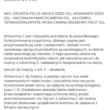
INCI: OPUNTIA FICUS INDICA SEED OIL; AMARANTH SEED
OIL;
VACCINIUM MARCOCARPON OIL;
ASCORBYL
TETRAISOPALMITATE; ROSA CANINA (ROSEHIP) FRUIT OIL
;
Witamina C jest niezwykle potrzebna do prawidłowego
funkcjonowania organizmu, dlatego ważne jest
przyjmowanie jej wraz z pokarmem. Jednak mimo
wysokiego spożycia produktów ją zawierających, w skórze
nadal pozostaje jej niewiele. Z tego powodu zaleca się
stosowanie kosmetyków takich, jak naturalne serum do
twarzy z witaminą C, nakładanych bezpośrednio na skórę.
Serum do twarzy z wit. C - działanie
Witamina C do twarzy w postaci serum ma wiele
niesamowitych właściwości. Uszczelnia ona naczynia
krwionośne dzięki temu, że wpływa na syntezę kolagenu
typu I i III. Dodatkowo posiada także właściwości
przeciwzapalne i wspomaga ochronę skóry przed
promieniowaniem UV. Serum z witaminą C do twarzy
stanowi doskonałe uzupełnienie kremów do opalania z
filtrami słonecznymi.