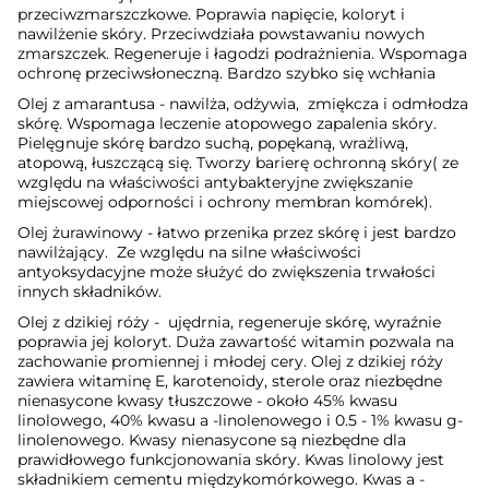
przeciwzmarszczkowe. Poprawia napięcie, koloryt i
nawilżenie skóry. Przeciwdziała powstawaniu nowych
zmarszczek. Regeneruje i łagodzi podrażnienia. Wspomaga
ochronę przeciwsłoneczną. Bardzo szybko się wchłania
Olej z amarantusa
- nawilża, odżywia,
zmiękcza i odmłodza
skórę. Wspomaga leczenie atopowego zapalenia skóry.
Pielęgnuje skórę bardzo suchą, popękaną, wrażliwą,
atopową, łuszczącą się. Tworzy barierę ochronną skóry( ze
względu na właściwości antybakteryjne zwiększanie
miejscowej odporności i ochrony membran komórek).
Olej żurawinowy
- łatwo przenika przez skórę i jest bardzo
nawilżający.
Ze względu na silne właściwości
antyoksydacyjne może służyć do zwiększenia trwałości
innych składników.
Olej z dzikiej róży
-
ujędrnia, regeneruje skórę, wyraźnie
poprawia jej koloryt. Duża zawartość witamin pozwala na
zachowanie promiennej i młodej cery. Olej z dzikiej róży
zawiera witaminę E, karotenoidy, sterole oraz niezbędne
nienasycone kwasy tłuszczowe - około 45% kwasu
linolowego, 40% kwasu a -linolenowego i 0.5 - 1% kwasu g-
linolenowego. Kwasy nienasycone są niezbędne dla
prawidłowego funkcjonowania skóry. Kwas linolowy jest
składnikiem cementu międzykomórkowego. Kwas a -