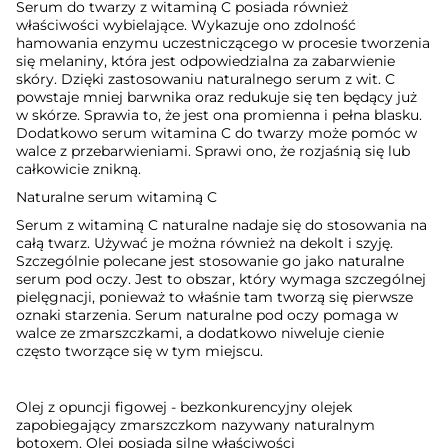
Serum do twarzy z witaminą C posiada również
właściwości wybielające. Wykazuje ono zdolność
hamowania enzymu uczestniczącego w procesie tworzenia
się melaniny, która jest odpowiedzialna za zabarwienie
skóry. Dzięki zastosowaniu naturalnego serum z wit. C
powstaje mniej barwnika oraz redukuje się ten będący już
w skórze. Sprawia to, że jest ona promienna i pełna blasku.
Dodatkowo serum witamina C do twarzy może pomóc w
walce z przebarwieniami. Sprawi ono, że rozjaśnią się lub
całkowicie znikną.
Naturalne serum witaminą C
Serum z witaminą C naturalne nadaje się do stosowania na
całą twarz. Używać je można również na dekolt i szyję.
Szczególnie polecane jest stosowanie go jako naturalne
serum pod oczy. Jest to obszar, który wymaga szczególnej
pielęgnacji, ponieważ to właśnie tam tworzą się pierwsze
oznaki starzenia. Serum naturalne pod oczy pomaga w
walce ze zmarszczkami, a dodatkowo niweluje cienie
często tworzące się w tym miejscu.
Olej z opuncji figowej
- bezkonkurencyjny olejek
zapobiegający zmarszczkom nazywany naturalnym
botoxem. Olej posiada silne właściwości