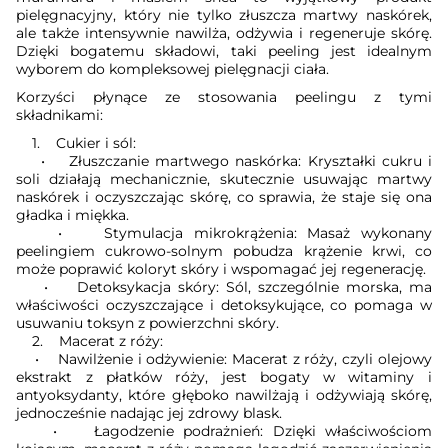
pielęgnacyjny, który nie tylko złuszcza martwy naskórek,
ale także intensywnie nawilża, odżywia i regeneruje skórę.
Dzięki bogatemu składowi, taki peeling jest idealnym
wyborem do kompleksowej pielęgnacji ciała.
Korzyści płynące ze stosowania peelingu z tymi
składnikami:
1. Cukier i sól:
• Złuszczanie martwego naskórka: Kryształki cukru i
soli działają mechanicznie, skutecznie usuwając martwy
naskórek i oczyszczając skórę, co sprawia, że staje się ona
gładka i miękka.
• Stymulacja mikrokrążenia: Masaż wykonany
peelingiem cukrowo-solnym pobudza krążenie krwi, co
może poprawić koloryt skóry i wspomagać jej regenerację.
• Detoksykacja skóry: Sól, szczególnie morska, ma
właściwości oczyszczające i detoksykujące, co pomaga w
usuwaniu toksyn z powierzchni skóry.
2. Macerat z róży:
• Nawilżenie i odżywienie: Macerat z róży, czyli olejowy
ekstrakt z płatków róży, jest bogaty w witaminy i
antyoksydanty, które głęboko nawilżają i odżywiają skórę,
jednocześnie nadając jej zdrowy blask.
• Łagodzenie podrażnień: Dzięki właściwościom