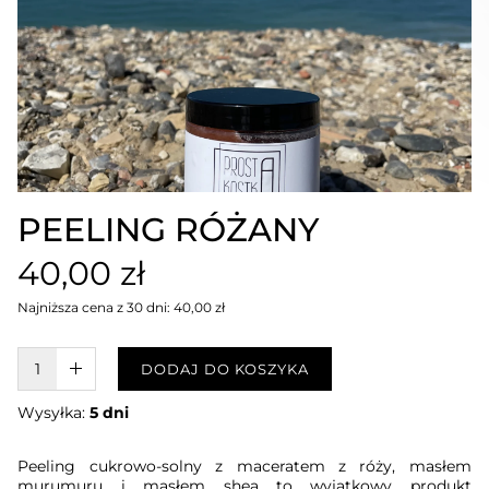
PEELING RÓŻANY
40,00 zł
Najniższa cena z 30 dni: 40,00 zł
W KOSZYKU :)
DODAJ DO KOSZYKA
Wysyłka:
5 dni
Peeling cukrowo-solny z maceratem z róży, masłem
murumuru i masłem shea to wyjątkowy produkt