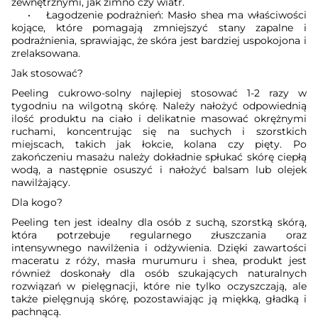
zewnętrznymi, jak zimno czy wiatr.
• Łagodzenie podrażnień: Masło shea ma właściwości
kojące, które pomagają zmniejszyć stany zapalne i
podrażnienia, sprawiając, że skóra jest bardziej uspokojona i
zrelaksowana.
Jak stosować?
Peeling cukrowo-solny najlepiej stosować 1-2 razy w
tygodniu na wilgotną skórę. Należy nałożyć odpowiednią
ilość produktu na ciało i delikatnie masować okrężnymi
ruchami, koncentrując się na suchych i szorstkich
miejscach, takich jak łokcie, kolana czy pięty. Po
zakończeniu masażu należy dokładnie spłukać skórę ciepłą
wodą, a następnie osuszyć i nałożyć balsam lub olejek
nawilżający.
Dla kogo?
Peeling ten jest idealny dla osób z suchą, szorstką skórą,
która potrzebuje regularnego złuszczania oraz
intensywnego nawilżenia i odżywienia. Dzięki zawartości
maceratu z róży, masła murumuru i shea, produkt jest
również doskonały dla osób szukających naturalnych
rozwiązań w pielęgnacji, które nie tylko oczyszczają, ale
także pielęgnują skórę, pozostawiając ją miękką, gładką i
pachnącą.