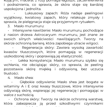
kojącym, macerat z róży pomaga łagodzić zaczerwienienia
i podrażnienia, co sprawia, że skóra staje się bardziej
uspokojona i jednolita.
• Luksusowy zapach: Róża nadaje peelingowi
wyjątkowy, kwiatowy zapach, który relaksuje zmysły i
sprawia, że pielęgnacja staje się przyjemnym rytuałem.
3. Masło murumuru:
• Intensywne nawilżenie: Masło murumuru, pochodzące
z nasion drzewa Astrocaryum murumuru, jest znane ze
swoich silnych właściwości nawilżających. Tworzy na
skórze ochronną barierę, która zapobiega utracie wilgoci.
• Regeneracja skóry: Zawiera wysoką zawartość
kwasów tłuszczowych, które pomagają w regeneracji
uszkodzonej skóry i poprawiają jej elastyczność.
• Lekka konsystencja: Masło murumuru szybko się
wchłania, nie obciążając skóry, co sprawia, że peeling
pozostawia skórę miękką i odżywioną, bez uczucia
tłustości.
4. Masło shea:
• Głębokie odżywienie: Masło shea jest bogate w
witaminy A i E oraz kwasy tłuszczowe, które intensywnie
odżywiają skórę, wspierając jej regenerację i pomagając w
walce z suchością.
• Ochrona skóry: Tworzy na skórze ochronną warstwę,
która zabezpiecza ją przed szkodliwymi czynnikami