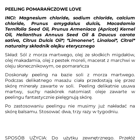
PEELING POMARAŃCZOWE LOVE
INCI: Magnesium chloride, sodium chloride, calcium
chloride, Prunus amygdalus dulcis, Macadamia
Ternifolia Seed Oil, Prunus Armeniaca (Apricot) Kernel
Oil, Helianthus Annuus Seed Oil
&
Daucus carota
sativa, Citrus Dulcis Oil*
;
*Limonene*, Linalool*, Citral*
naturalny składnik olejku eterycznego
Skład: Sól z morza martwego, olej ze słodkich migdałów,
olej makadamia, olej z pestek moreli, macerat z marchwi w
oleju słonecznikowym, oe pomarańcza
Doskonały peeling na bazie soli z morza martwego.
Podczas delikatnego masażu ciała przedostają się przez
skórę minerały zawarte w soli.
Peeling delikatnie usuwa
martwy, suchy naskórek natomiast oleje zawarte w
peelingu fantastycznie pielęgnują skórę.
Po zastosowaniu peelingu nie musimy już nakładać na
skórę balsamu. Stosować dwa, trzy razy w tygodniu.
SPOSÓB UŻYCIA: Do użytku zewnętrznego. Przełóż