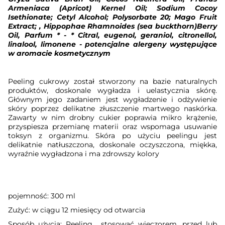
Armeniaca (Apricot) Kernel Oil; Sodium Cocoy
Isethionate; Cetyl Alcohol; Polysorbate 20; Mago Fruit
Extract; , Hippophae Rhamnoides (sea buckthorn)Berry
Oil, Parfum * - * Citral, eugenol, geraniol, citronellol,
linalool, limonene - potencjalne alergeny występujące
w aromacie kosmetycznym
Peeling cukrowy został stworzony na bazie naturalnych
produktów, doskonale wygładza i uelastycznia skórę.
Głównym jego zadaniem jest wygładzenie i odżywienie
skóry poprzez delikatne złuszczenie martwego naskórka.
Zawarty w nim drobny cukier poprawia mikro krążenie,
przyspiesza przemianę materii oraz wspomaga usuwanie
toksyn z organizmu. Skóra po użyciu peelingu jest
delikatnie natłuszczona, doskonale oczyszczona, miękka,
wyraźnie wygładzona i ma zdrowszy kolory
pojemność: 300 ml
Zużyć: w ciągu 12 miesięcy od otwarcia
Sposób użycia: Peeling
stosować wieczorem, przed lub