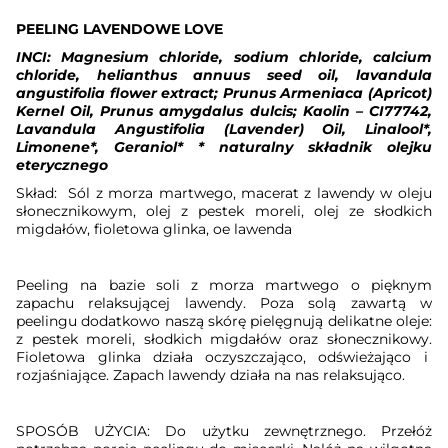
PEELING LAVENDOWE LOVE
INCI: Magnesium chloride, sodium chloride, calcium
chloride,
helianthus annuus seed oil, lavandula
angustifolia flower extract; Prunus Armeniaca (Apricot)
Kernel Oil, Prunus amygdalus dulcis;
Kaolin – CI77742
,
Lavandula Angustifolia (Lavender) Oil, Linalool*,
Limonene*, Geraniol* * naturalny składnik olejku
eterycznego
Skład:
Sól z morza martwego, macerat z lawendy w oleju
słonecznikowym, olej z pestek moreli, olej ze słodkich
migdałów, fioletowa glinka, oe lawenda
Peeling na bazie soli z morza martwego o pięknym
zapachu relaksującej lawendy. Poza solą zawartą w
peelingu dodatkowo naszą skórę pielęgnują delikatne oleje:
z pestek moreli, słodkich migdałów oraz słonecznikowy.
Fioletowa glinka działa oczyszczająco, odświeżająco i
rozjaśniające. Zapach lawendy działa na nas relaksująco.
SPOSÓB UŻYCIA: Do użytku zewnętrznego. Przełóż