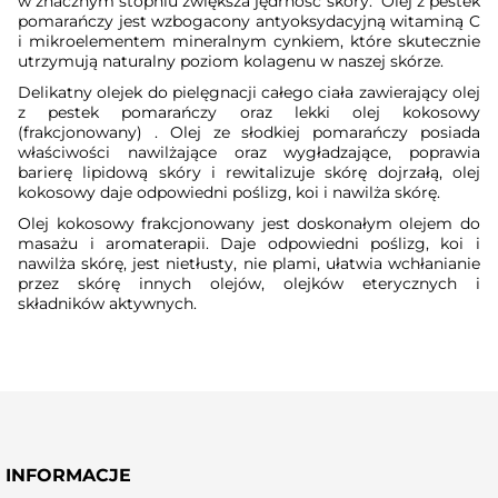
w znacznym stopniu zwiększa jędrność skóry.
Olej z pestek
pomarańczy jest wzbogacony antyoksydacyjną witaminą C
i mikroelementem mineralnym cynkiem, które skutecznie
utrzymują naturalny poziom kolagenu w naszej skórze.
Delikatny olejek do pielęgnacji całego ciała zawierający olej
z pestek pomarańczy oraz lekki olej kokosowy
(frakcjonowany) . Olej ze słodkiej pomarańczy posiada
właściwości nawilżające oraz wygładzające, poprawia
barierę lipidową skóry i rewitalizuje skórę dojrzałą, olej
kokosowy daje odpowiedni poślizg, koi i nawilża skórę.
Olej kokosowy frakcjonowany jest doskonałym olejem do
masażu i aromaterapii. Daje odpowiedni poślizg, koi i
nawilża skórę, jest nietłusty, nie plami, ułatwia wchłanianie
przez skórę innych olejów, olejków eterycznych i
składników aktywnych.
INFORMACJE