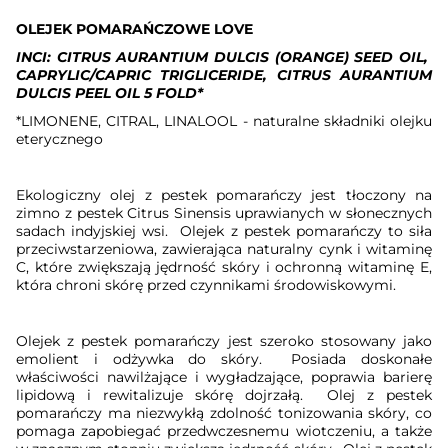
OLEJEK POMARAŃCZOWE LOVE
INCI: CITRUS AURANTIUM DULCIS (ORANGE) SEED OIL,
CAPRYLIC/CAPRIC TRIGLICERIDE, CITRUS AURANTIUM
DULCIS PEEL OIL 5 FOLD*
*LIMONENE, CITRAL, LINALOOL - naturalne składniki olejku
eterycznego
Ekologiczny olej z pestek pomarańczy jest tłoczony na
zimno z pestek Citrus Sinensis uprawianych w słonecznych
sadach indyjskiej wsi.
Olejek z pestek pomarańczy to siła
przeciwstarzeniowa, zawierająca naturalny cynk i witaminę
C, które zwiększają jędrność skóry i ochronną witaminę E,
która chroni skórę przed czynnikami środowiskowymi.
Olejek z pestek pomarańczy jest szeroko stosowany jako
emolient i odżywka do skóry.
Posiada doskonałe
właściwości nawilżające i wygładzające, poprawia barierę
lipidową i rewitalizuje skórę dojrzałą.
Olej z pestek
pomarańczy ma niezwykłą zdolność tonizowania skóry, co
pomaga zapobiegać przedwczesnemu wiotczeniu, a także