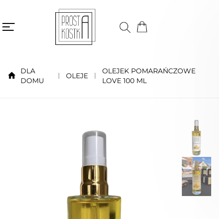
DLA
OLEJEK POMARAŃCZOWE
OLEJE
DOMU
LOVE 100 ML