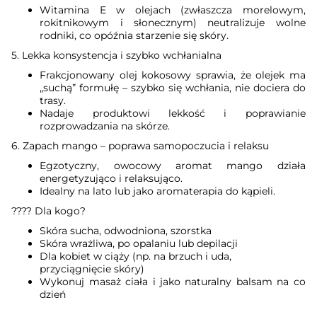
Witamina E w olejach (zwłaszcza morelowym,
rokitnikowym i słonecznym) neutralizuje wolne
rodniki, co opóźnia starzenie się skóry.
5. Lekka konsystencja i szybko wchłanialna
Frakcjonowany olej kokosowy sprawia, że olejek ma
„suchą” formułę – szybko się wchłania, nie dociera do
trasy.
Nadaje produktowi lekkość i poprawianie
rozprowadzania na skórze.
6. Zapach mango – poprawa samopoczucia i relaksu
Egzotyczny, owocowy aromat mango działa
energetyzująco i relaksująco.
Idealny na lato lub jako aromaterapia do kąpieli.
???? Dla kogo?
Skóra sucha, odwodniona, szorstka
Skóra wrażliwa, po opalaniu lub depilacji
Dla kobiet w ciąży (np. na brzuch i uda,
przyciągnięcie skóry)
Wykonuj masaż ciała i jako naturalny balsam na co
dzień