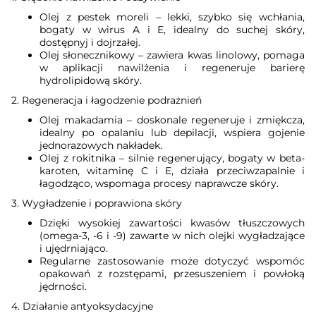
Olej z pestek moreli – lekki, szybko się wchłania,
bogaty w wirus A i E, idealny do suchej skóry,
dostępnyj i dojrzałej.
Olej słonecznikowy – zawiera kwas linolowy, pomaga
w aplikacji nawilżenia i regeneruje barierę
hydrolipidową skóry.
2. Regeneracja i łagodzenie podrażnień
Olej makadamia – doskonale regeneruje i zmiękcza,
idealny po opalaniu lub depilacji, wspiera gojenie
jednorazowych nakładek.
Olej z rokitnika – silnie regenerujący, bogaty w beta-
karoten, witaminę C i E, działa przeciwzapalnie i
łagodząco, wspomaga procesy naprawcze skóry.
3. Wygładzenie i poprawiona skóry
Dzięki wysokiej zawartości kwasów tłuszczowych
(omega-3, -6 i -9) zawarte w nich olejki wygładzające
i ujędrniająco.
Regularne zastosowanie może dotyczyć wspomóc
opakowań z rozstępami, przesuszeniem i powłoką
jędrności.
4. Działanie antyoksydacyjne