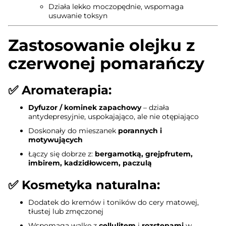
Działa lekko moczopędnie, wspomaga
usuwanie toksyn
Zastosowanie olejku z
czerwonej pomarańczy
✅
Aromaterapia
:
Dyfuzor / kominek zapachowy
– działa
antydepresyjnie, uspokajająco, ale nie otępiająco
Doskonały do mieszanek
porannych i
motywujących
Łączy się dobrze z:
bergamotką, grejpfrutem,
imbirem, kadzidłowcem, paczulą
✅
Kosmetyka naturalna
:
Dodatek do kremów i toników do cery matowej,
tłustej lub zmęczonej
Wspomaga walkę z
cellulitem
i
rozstępami
w