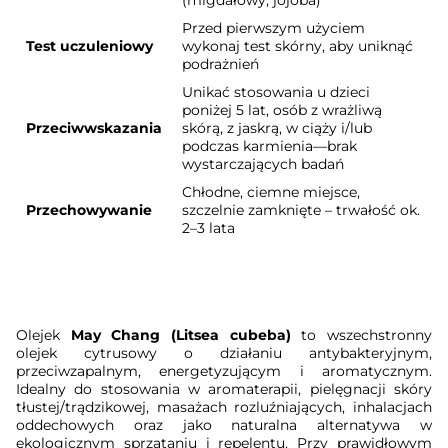
(migdałowy, jojoba)
Przed pierwszym użyciem
Test uczuleniowy
wykonaj test skórny, aby uniknąć
podrażnień
Unikać stosowania u dzieci
poniżej 5 lat, osób z wrażliwą
Przeciwwskazania
skórą, z jaskrą, w ciąży i/lub
podczas karmienia—brak
wystarczających badań
Chłodne, ciemne miejsce,
Przechowywanie
szczelnie zamknięte – trwałość ok.
2–3 lata
Olejek
May Chang (Litsea cubeba)
to wszechstronny
olejek cytrusowy o działaniu antybakteryjnym,
przeciwzapalnym, energetyzującym i aromatycznym.
Idealny do stosowania w aromaterapii, pielęgnacji skóry
tłustej/trądzikowej, masażach rozluźniających, inhalacjach
oddechowych oraz jako naturalna alternatywa w
ekologicznym sprzątaniu i repelentu. Przy prawidłowym