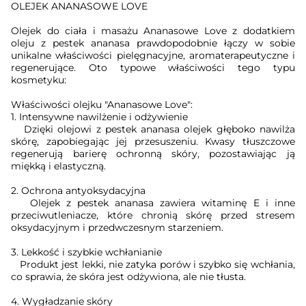
OLEJEK ANANASOWE LOVE
Olejek do ciała i masażu Ananasowe Love z dodatkiem
oleju z pestek ananasa prawdopodobnie łączy w sobie
unikalne właściwości pielęgnacyjne, aromaterapeutyczne i
regenerujące. Oto typowe właściwości tego typu
kosmetyku:
Właściwości olejku "Ananasowe Love":
1. Intensywne nawilżenie i odżywienie
Dzięki olejowi z pestek ananasa olejek głęboko nawilża
skórę, zapobiegając jej przesuszeniu. Kwasy tłuszczowe
regenerują barierę ochronną skóry, pozostawiając ją
miękką i elastyczną.
2. Ochrona antyoksydacyjna
Olejek z pestek ananasa zawiera witaminę E i inne
przeciwutleniacze, które chronią skórę przed stresem
oksydacyjnym i przedwczesnym starzeniem.
3. Lekkość i szybkie wchłanianie
Produkt jest lekki, nie zatyka porów i szybko się wchłania,
co sprawia, że skóra jest odżywiona, ale nie tłusta.
4. Wygładzanie skóry