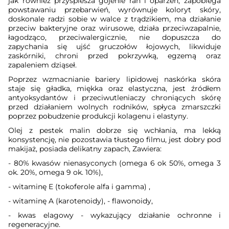
jak również przyspiesza gojenie ran i oparzeń, zapobiega
powstawaniu przebarwień, wyrównuje koloryt skóry,
doskonale radzi sobie w walce z trądzikiem, ma działanie
przeciw bakteryjne oraz wirusowe, działa przeciwzapalnie,
łagodząco, przeciwalergicznie, nie dopuszcza do
zapychania się ujść gruczołów łojowych, likwiduje
zaskórniki, chroni przed pokrzywką, egzemą oraz
zapaleniem dziąseł.
Poprzez wzmacnianie bariery lipidowej naskórka skóra
staje się gładka, miękka oraz elastyczna, jest źródłem
antyoksydantów i przeciwutleniaczy chroniących skórę
przed działaniem wolnych rodników, spłyca zmarszczki
poprzez pobudzenie produkcji kolagenu i elastyny.
Olej z pestek malin dobrze się wchłania, ma lekką
konsystencję, nie pozostawia tłustego filmu, jest dobry pod
makijaż, posiada delikatny zapach, Zawiera:
- 80% kwasów nienasyconych (omega 6 ok 50%, omega 3
ok. 20%, omega 9 ok. 10%),
- witaminę E (tokoferole alfa i gamma) ,
- witaminę A (karotenoidy), - flawonoidy,
- kwas elagowy - wykazujący działanie ochronne i
regeneracyjne.