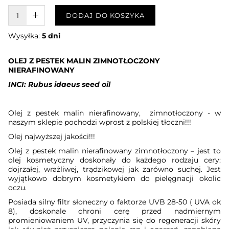
W KOSZYKU :)
DODAJ DO KOSZYKA
Wysyłka:
5 dni
OLEJ Z PESTEK MALIN ZIMNOTŁOCZONY
NIERAFINOWANY
INCI: Rubus idaeus seed oil
Olej z pestek malin nierafinowany,
zimnotłoczony - w
naszym sklepie pochodzi wprost z polskiej tłoczni!!!
Olej najwyższej jakości!!!
Olej z pestek malin nierafinowany zimnotłoczony – jest to
olej kosmetyczny doskonały do każdego rodzaju cery:
dojrzałej, wrażliwej, trądzikowej jak zarówno suchej. Jest
wyjątkowo dobrym kosmetykiem do pielęgnacji okolic
oczu.
Posiada silny filtr słoneczny o faktorze UVB 28-50 ( UVA ok
8), doskonale chroni cerę przed nadmiernym
promieniowaniem UV, przyczynia się do regeneracji skóry