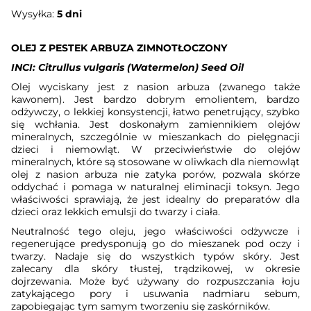
Wysyłka:
5 dni
OLEJ Z PESTEK ARBUZA ZIMNOTŁOCZONY
INCI: Citrullus vulgaris (Watermelon) Seed Oil
Olej wyciskany jest z nasion arbuza (zwanego także
kawonem). Jest bardzo dobrym emolientem, bardzo
odżywczy, o lekkiej konsystencji, łatwo penetrujący, szybko
się wchłania. Jest doskonałym zamiennikiem olejów
mineralnych, szczególnie w mieszankach do pielęgnacji
dzieci i niemowląt. W przeciwieństwie do olejów
mineralnych, które są stosowane w oliwkach dla niemowląt
olej z nasion arbuza nie zatyka porów, pozwala skórze
oddychać i pomaga w naturalnej eliminacji toksyn. Jego
właściwości sprawiają, że jest idealny do preparatów dla
dzieci oraz lekkich emulsji do twarzy i ciała.
Neutralność tego oleju, jego właściwości odżywcze i
regenerujące predysponują go do mieszanek pod oczy i
twarzy. Nadaje się do wszystkich typów skóry. Jest
zalecany dla skóry tłustej, trądzikowej, w okresie
dojrzewania. Może być używany do rozpuszczania łoju
zatykającego pory i usuwania nadmiaru sebum,
zapobiegając tym samym tworzeniu się zaskórników.