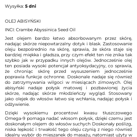
Wysyłka:
5 dni
OLEJ ABISYŃSKI
INCI: Crambe Abyssinica Seed Oil
Jest olejem bardzo łatwo absorbowanym przez skórę,
nadając skórze niepowtarzalny dotyk i blask. Zastosowanie
oleju bezpośrednio na skórę, sprawia, że skóra staje się
bardziej miękka i gładsza, przy czym efekt ten nie znika tak
szybko jak w przypadku innych olejów. Jednocześnie olej
ten posiada wysoki potencjał antyoksydacyjny, co sprawia,
że chroniąc skórę przed wysuszeniem jednocześnie
poprawia funkcje ochronne. Doskonale nadaje się również
do zatrzymywania wilgoci w miesiącach zimowych. Olej
abisyński nadaje połysk matowej i pozbawionej życia
skórze, nadając skórze młodzieńczy wygląd. Stosowany
jako olejek do włosów łatwo się wchłania, nadając połysk i
odżywienie.
Dzięki wysokiemu procentowi kwasu tłuszczowego
Omega-9 pomaga nadać włosom połysk, dzięki czemu jest
doskonałym olejem do włosów suchych Doskonały poślizg,
niska lepkość i trwałość tego oleju czynią z niego również
idealny wybór do mieszanek do masażu, natomiast użyty w