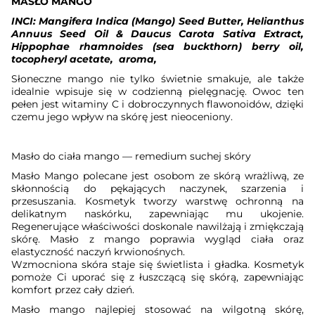
MASŁO MANGO
INCI: Mangifera Indica (Mango) Seed Butter, Helianthus
Annuus Seed Oil & Daucus Carota Sativa Extract,
Hippophae rhamnoides (sea buckthorn) berry oil,
tocopheryl acetate,
aroma
,
Słoneczne mango nie tylko świetnie smakuje, ale także
idealnie wpisuje się w codzienną pielęgnację. Owoc ten
pełen jest witaminy C i dobroczynnych flawonoidów, dzięki
czemu jego wpływ na skórę jest nieoceniony.
Masło do ciała mango — remedium suchej skóry
Masło Mango polecane jest osobom ze skórą wrażliwą, ze
skłonnością do pękających naczynek, szarzenia i
przesuszania. Kosmetyk tworzy warstwę ochronną na
delikatnym naskórku, zapewniając mu ukojenie.
Regenerujące właściwości doskonale nawilżają i zmiękczają
skórę. Masło z mango poprawia wygląd ciała oraz
elastyczność naczyń krwionośnych.
Wzmocniona skóra staje się świetlista i gładka. Kosmetyk
pomoże Ci uporać się z łuszczącą się skórą, zapewniając
komfort przez cały dzień.
Masło mango najlepiej stosować na wilgotną skórę,