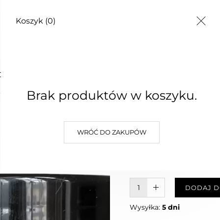
Koszyk
(0)
TY
ONA 100 g
Brak produktów w koszyku.
GLINKA 
WRÓĆ DO ZAKUPÓW
17,00 zł
Najniższa cena z 30 dni: 17,00 zł
W KOSZYKU :)
DODAJ D
Wysyłka:
5 dni