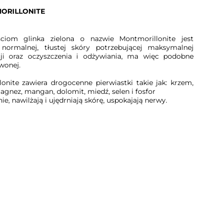
ORILLONITE
ciom glinka zielona o nazwie Montmorillonite jest
normalnej, tłustej skóry potrzebującej maksymalnej
acji oraz oczyszczenia i odżywiania, ma więc podobne
wonej.
onite zawiera drogocenne pierwiastki takie jak: krzem,
agnez, mangan, dolomit, miedź, selen i fosfor
e, nawilżają i ujędrniają skórę, uspokajają nerwy.