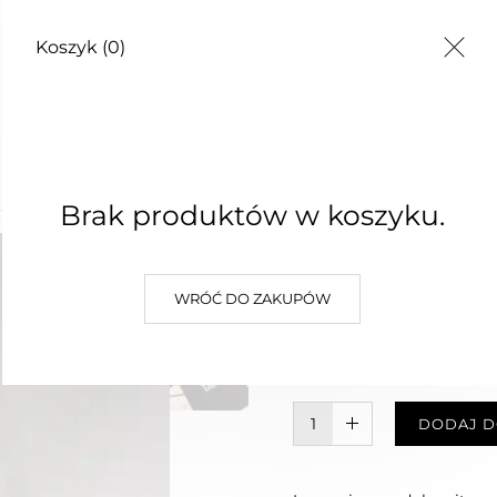
Koszyk
(0)
TY
Brak produktów w koszyku.
Buty spo
WRÓĆ DO ZAKUPÓW
499,00 zł
Najniższa cena z 30 dni: 499,00
W KOSZYKU :)
DODAJ D