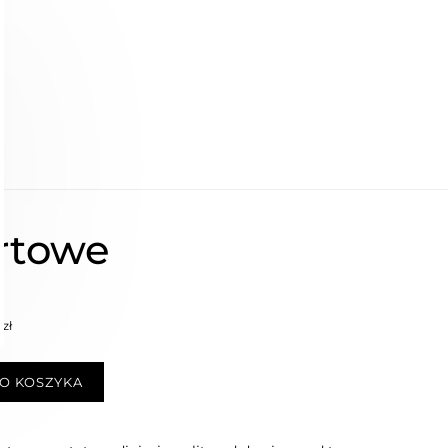
rtowe
 zł
O KOSZYKA