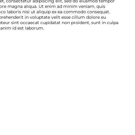
t, consectetur adipiscing elit, sed do eiusmod tempor
olore magna aliqua. Ut enim ad minim veniam, quis
mco laboris nisi ut aliquip ex ea commodo consequat.
prehenderit in voluptate velit esse cillum dolore eu
epteur sint occaecat cupidatat non proident, sunt in culpa
t anim id est laborum.