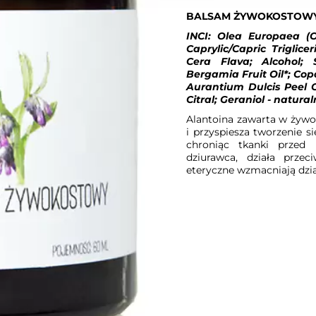
BALSAM ŻYWOKOSTOW
INCI: Olea Europaea (O
Caprylic/Capric Triglic
Cera Flava; Alcohol; 
Bergamia Fruit Oil*; Copai
Aurantium Dulcis Peel Oi
Citral; Geraniol - natura
Alantoina zawarta w żywok
i przyspiesza tworzenie si
chroniąc tkanki przed n
dziurawca, działa przeci
eteryczne wzmacniają dzia