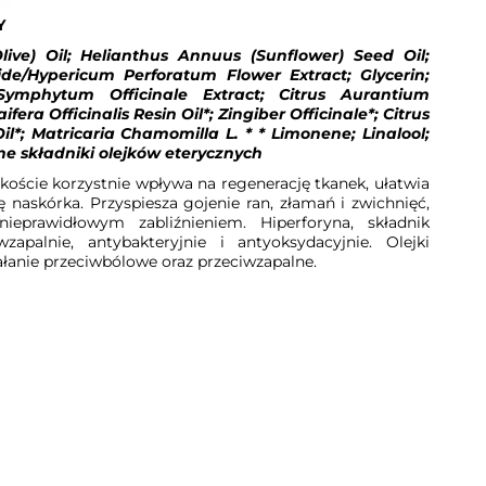
Y
live) Oil; Helianthus Annuus (Sunflower) Seed Oil;
eride/Hypericum Perforatum Flower Extract; Glycerin;
Symphytum Officinale Extract; Citrus Aurantium
fera Officinalis Resin Oil*; Zingiber Officinale*; Citrus
l*; Matricaria Chamomilla L. * * Limonene; Linalool;
lne składniki olejków eterycznych
oście korzystnie wpływa na regenerację tkanek, ułatwia
ę naskórka. Przyspiesza gojenie ran, złamań i zwichnięć,
ieprawidłowym zabliźnieniem. Hiperforyna, składnik
wzapalnie, antybakteryjnie i antyoksydacyjnie. Olejki
łanie przeciwbólowe oraz przeciwzapalne.