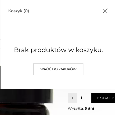
Koszyk
(0)
TY
YWOKOSTOWY
Brak produktów w koszyku.
BALSAM
WRÓĆ DO ZAKUPÓW
36,00 zł
Najniższa cena z 30 dni: 36,00 z
W KOSZYKU :)
DODAJ D
Wysyłka:
5 dni