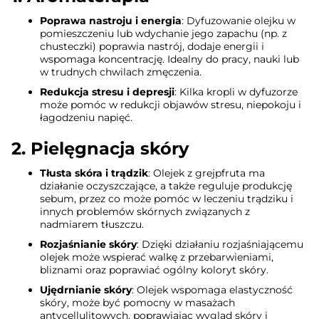
Poprawa nastroju i energia
: Dyfuzowanie olejku w
pomieszczeniu lub wdychanie jego zapachu (np. z
chusteczki) poprawia nastrój, dodaje energii i
wspomaga koncentrację. Idealny do pracy, nauki lub
w trudnych chwilach zmęczenia.
Redukcja stresu i depresji
: Kilka kropli w dyfuzorze
może pomóc w redukcji objawów stresu, niepokoju i
łagodzeniu napięć.
2.
Pielęgnacja skóry
Tłusta skóra i trądzik
: Olejek z grejpfruta ma
działanie oczyszczające, a także reguluje produkcję
sebum, przez co może pomóc w leczeniu trądziku i
innych problemów skórnych związanych z
nadmiarem tłuszczu.
Rozjaśnianie skóry
: Dzięki działaniu rozjaśniającemu
olejek może wspierać walkę z przebarwieniami,
bliznami oraz poprawiać ogólny koloryt skóry.
Ujędrnianie skóry
: Olejek wspomaga elastyczność
skóry, może być pomocny w masażach
antycellulitowych, poprawiając wygląd skóry i