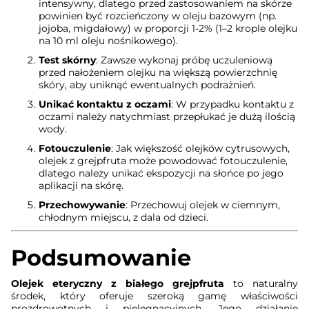
intensywny, dlatego przed zastosowaniem na skórze
powinien być rozcieńczony w oleju bazowym (np.
jojoba, migdałowy) w proporcji 1-2% (1–2 krople olejku
na 10 ml oleju nośnikowego).
Test skórny
: Zawsze wykonaj próbę uczuleniową
przed nałożeniem olejku na większą powierzchnię
skóry, aby uniknąć ewentualnych podrażnień.
Unikać kontaktu z oczami
: W przypadku kontaktu z
oczami należy natychmiast przepłukać je dużą ilością
wody.
Fotouczulenie
: Jak większość olejków cytrusowych,
olejek z grejpfruta może powodować fotouczulenie,
dlatego należy unikać ekspozycji na słońce po jego
aplikacji na skórę.
Przechowywanie
: Przechowuj olejek w ciemnym,
chłodnym miejscu, z dala od dzieci.
Podsumowanie
Olejek eteryczny z białego grejpfruta
to naturalny
środek, który oferuje szeroką gamę właściwości
prozdrowotnych i pielęgnacyjnych. Jego działanie