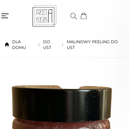
DLA
DO
MALINOWY PEELING DO
DOMU
UST
UST