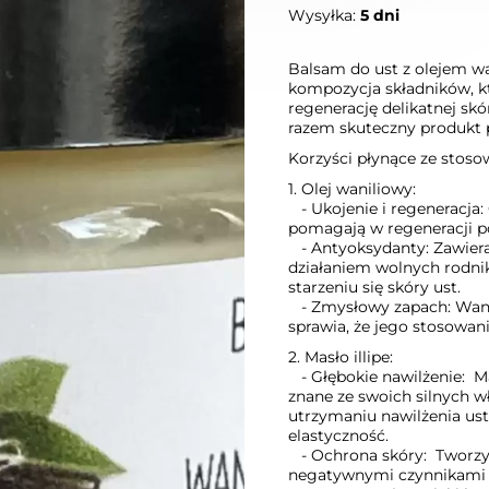
Wysyłka:
5 dni
Balsam do ust z olejem wa
kompozycja składników, k
regenerację delikatnej skó
razem skuteczny produkt 
Korzyści płynące ze stoso
1. Olej waniliowy:
- Ukojenie i regeneracja:
pomagają w regeneracji po
- Antyoksydanty: Zawiera
działaniem wolnych rodni
starzeniu się skóry ust.
- Zmysłowy zapach: Wanil
sprawia, że jego stosowan
2. Masło illipe:
- Głębokie nawilżenie: Ma
znane ze swoich silnych 
utrzymaniu nawilżenia ust
elastyczność.
- Ochrona skóry: Tworzy 
negatywnymi czynnikami z