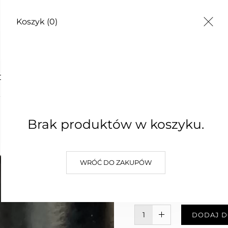
Koszyk
(0)
TY
O UST
WANILI
Brak produktów w koszyku.
UST
WRÓĆ DO ZAKUPÓW
25,00 zł
Najniższa cena z 30 dni: 25,00 z
W KOSZYKU :)
DODAJ D