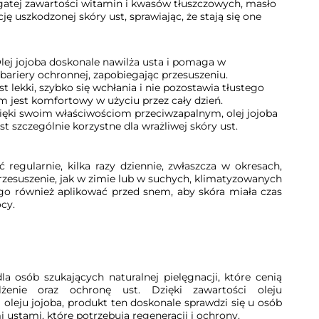
gatej zawartości witamin i kwasów tłuszczowych, masło
ę uszkodzonej skóry ust, sprawiając, że stają się one
lej jojoba doskonale nawilża usta i pomaga w
 bariery ochronnej, zapobiegając przesuszeniu.
t lekki, szybko się wchłania i nie pozostawia tłustego
am jest komfortowy w użyciu przez cały dzień.
ięki swoim właściwościom przeciwzapalnym, olej jojoba
est szczególnie korzystne dla wrażliwej skóry ust.
 regularnie, kilka razy dziennie, zwłaszcza w okresach,
rzesuszenie, jak w zimie lub w suchych, klimatyzowanych
o również aplikować przed snem, aby skóra miała czas
cy.
la osób szukających naturalnej pielęgnacji, które cenią
lżenie oraz ochronę ust. Dzięki zawartości oleju
i oleju jojoba, produkt ten doskonale sprawdzi się u osób
 ustami, które potrzebują regeneracji i ochrony.