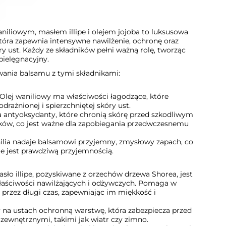
niliowym, masłem illipe i olejem jojoba to luksusowa
tóra zapewnia intensywne nawilżenie, ochronę oraz
ry ust. Każdy ze składników pełni ważną rolę, tworząc
pielęgnacyjny.
wania balsamu z tymi składnikami:
 Olej waniliowy ma właściwości łagodzące, które
drażnionej i spierzchniętej skóry ust.
 antyoksydanty, które chronią skórę przed szkodliwym
ków, co jest ważne dla zapobiegania przedwczesnemu
ia nadaje balsamowi przyjemny, zmysłowy zapach, co
ie jest prawdziwą przyjemnością.
sło illipe, pozyskiwane z orzechów drzewa Shorea, jest
właściwości nawilżających i odżywczych. Pomaga w
 przez długi czas, zapewniając im miękkość i
na ustach ochronną warstwę, która zabezpiecza przed
ewnętrznymi, takimi jak wiatr czy zimno.