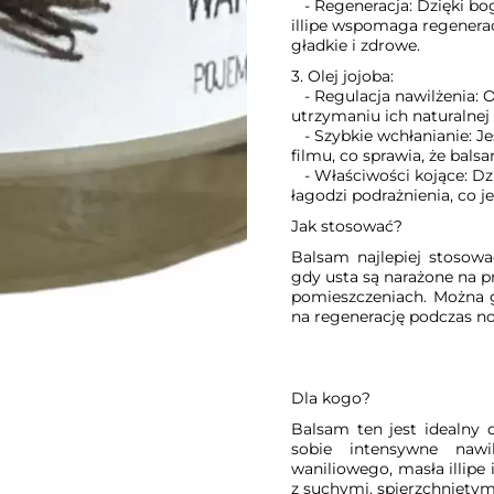
- Regeneracja: Dzięki bo
illipe wspomaga regeneracj
gładkie i zdrowe.
3. Olej jojoba:
- Regulacja nawilżenia: O
utrzymaniu ich naturalnej
- Szybkie wchłanianie: Jes
filmu, co sprawia, że bals
- Właściwości kojące: Dz
łagodzi podrażnienia, co j
Jak stosować?
Balsam najlepiej stosować
gdy usta są narażone na p
pomieszczeniach. Można g
na regenerację podczas no
Dla kogo?
Balsam ten jest idealny d
sobie intensywne nawi
waniliowego, masła illipe 
z suchymi, spierzchniętymi