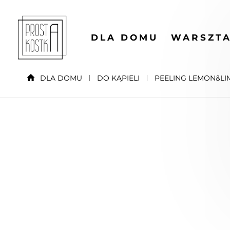
DLA DOMU
WARSZTA
DLA DOMU
DO KĄPIELI
PEELING LEMON&LI