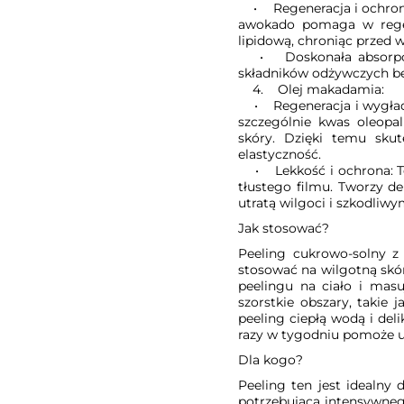
• Regeneracja i ochrona:
awokado pomaga w regene
lipidową, chroniąc przed 
• Doskonała absorpcja: 
składników odżywczych bez
4. Olej makadamia:
• Regeneracja i wygładz
szczególnie kwas oleopa
skóry. Dzięki temu skut
elastyczność.
• Lekkość i ochrona: Ten 
tłustego filmu. Tworzy de
utratą wilgoci i szkodliw
Jak stosować?
Peeling cukrowo-solny z
stosować na wilgotną skór
peelingu na ciało i mas
szorstkie obszary, takie 
peeling ciepłą wodą i del
razy w tygodniu pomoże u
Dla kogo?
Peeling ten jest idealny 
potrzebującą intensywnego 