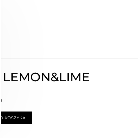
G LEMON&LIME
zł
O KOSZYKA