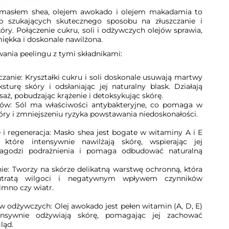
 masłem shea, olejem awokado i olejem makadamia to
b szukających skutecznego sposobu na złuszczanie i
óry. Połączenie cukru, soli i odżywczych olejów sprawia,
 miękka i doskonale nawilżona.
wania peelingu z tymi składnikami:
anie: Kryształki cukru i soli doskonale usuwają martwy
sturę skóry i odsłaniając jej naturalny blask. Działają
saż, pobudzając krążenie i detoksykując skórę.
 Sól ma właściwości antybakteryjne, co pomaga w
ry i zmniejszeniu ryzyka powstawania niedoskonałości.
regeneracja: Masło shea jest bogate w witaminy A i E
 które intensywnie nawilżają skórę, wspierając jej
 łagodzi podrażnienia i pomaga odbudować naturalną
: Tworzy na skórze delikatną warstwę ochronną, która
 utratą wilgoci i negatywnym wpływem czynników
imno czy wiatr.
dżywczych: Olej awokado jest pełen witamin (A, D, E)
ensywnie odżywiają skórę, pomagając jej zachować
ląd.