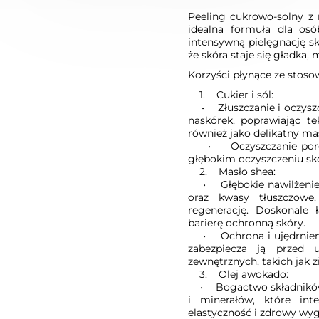
Peeling cukrowo-solny z
idealna formuła dla osó
intensywną pielęgnację sk
że skóra staje się gładka,
Korzyści płynące ze stoso
1. Cukier i sól:
• Złuszczanie i oczyszcz
naskórek, poprawiając tek
również jako delikatny ma
• Oczyszczanie porów:
głębokim oczyszczeniu skó
2. Masło shea:
• Głębokie nawilżenie i 
oraz kwasy tłuszczowe,
regenerację. Doskonale
barierę ochronną skóry.
• Ochrona i ujędrnienie
zabezpiecza ją przed
zewnętrznych, takich jak z
3. Olej awokado:
• Bogactwo składników o
i minerałów, które int
elastyczność i zdrowy wyg