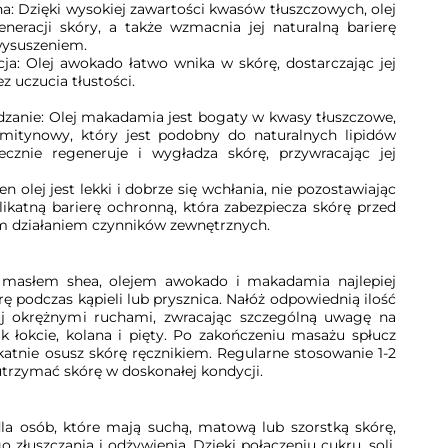
 Dzięki wysokiej zawartości kwasów tłuszczowych, olej
racji skóry, a także wzmacnia jej naturalną barierę
wysuszeniem.
Olej awokado łatwo wnika w skórę, dostarczając jej
 uczucia tłustości.
anie: Olej makadamia jest bogaty w kwasy tłuszczowe,
lmitynowy, który jest podobny do naturalnych lipidów
ecznie regeneruje i wygładza skórę, przywracając jej
olej jest lekki i dobrze się wchłania, nie pozostawiając
likatną barierę ochronną, która zabezpiecza skórę przed
ym działaniem czynników zewnętrznych.
 masłem shea, olejem awokado i makadamia najlepiej
ę podczas kąpieli lub prysznica. Nałóż odpowiednią ilość
uj okrężnymi ruchami, zwracając szczególną uwagę na
jak łokcie, kolana i pięty. Po zakończeniu masażu spłucz
ikatnie osusz skórę ręcznikiem. Regularne stosowanie 1-2
trzymać skórę w doskonałej kondycji.
dla osób, które mają suchą, matową lub szorstką skórę,
złuszczania i odżywienia. Dzięki połączeniu cukru, soli,