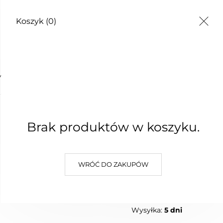
Koszyk
(0)
TY
ME
PEELIN
Brak produktów w koszyku.
40,00 zł
Najniższa cena z 30 dni: 40,00 
WRÓĆ DO ZAKUPÓW
W KOSZYKU :)
DODAJ D
Wysyłka:
5 dni