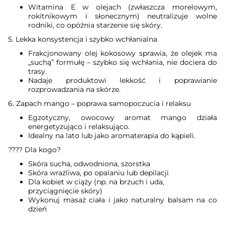
Witamina E w olejach (zwłaszcza morelowym,
rokitnikowym i słonecznym) neutralizuje wolne
rodniki, co opóźnia starzenie się skóry.
5. Lekka konsystencja i szybko wchłanialna
Frakcjonowany olej kokosowy sprawia, że olejek ma
„suchą” formułę – szybko się wchłania, nie dociera do
trasy.
Nadaje produktowi lekkość i poprawianie
rozprowadzania na skórze.
6. Zapach mango – poprawa samopoczucia i relaksu
Egzotyczny, owocowy aromat mango działa
energetyzująco i relaksująco.
Idealny na lato lub jako aromaterapia do kąpieli.
???? Dla kogo?
Skóra sucha, odwodniona, szorstka
Skóra wrażliwa, po opalaniu lub depilacji
Dla kobiet w ciąży (np. na brzuch i uda,
przyciągnięcie skóry)
Wykonuj masaż ciała i jako naturalny balsam na co
dzień