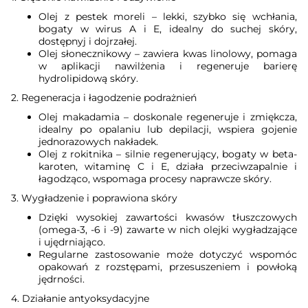
Olej z pestek moreli – lekki, szybko się wchłania,
bogaty w wirus A i E, idealny do suchej skóry,
dostępnyj i dojrzałej.
Olej słonecznikowy – zawiera kwas linolowy, pomaga
w aplikacji nawilżenia i regeneruje barierę
hydrolipidową skóry.
2. Regeneracja i łagodzenie podrażnień
Olej makadamia – doskonale regeneruje i zmiękcza,
idealny po opalaniu lub depilacji, wspiera gojenie
jednorazowych nakładek.
Olej z rokitnika – silnie regenerujący, bogaty w beta-
karoten, witaminę C i E, działa przeciwzapalnie i
łagodząco, wspomaga procesy naprawcze skóry.
3. Wygładzenie i poprawiona skóry
Dzięki wysokiej zawartości kwasów tłuszczowych
(omega-3, -6 i -9) zawarte w nich olejki wygładzające
i ujędrniająco.
Regularne zastosowanie może dotyczyć wspomóc
opakowań z rozstępami, przesuszeniem i powłoką
jędrności.
4. Działanie antyoksydacyjne