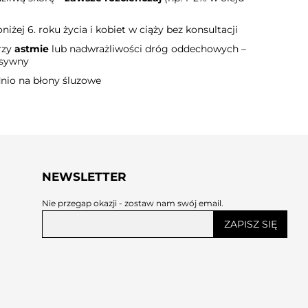
oniżej 6. roku życia i kobiet w ciąży bez konsultacji
rzy
astmie
lub nadwrażliwości dróg oddechowych –
nsywny
dnio na błony śluzowe
NEWSLETTER
Nie przegap okazji - zostaw nam swój email.
ZAPISZ SIĘ