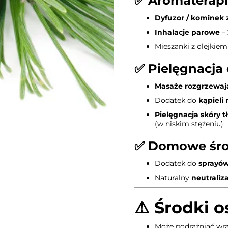
✅
Aromaterapia
Dyfuzor / kominek
Inhalacje parowe
– 
Mieszanki z olejki
✅
Pielęgnacja 
Masaże rozgrzewaj
Dodatek do
kąpieli
Pielęgnacja skóry tł
(w niskim stężeniu)
✅
Domowe środ
Dodatek do
sprayów
Naturalny
neutraliz
⚠️
Środki o
Może podrażniać wra