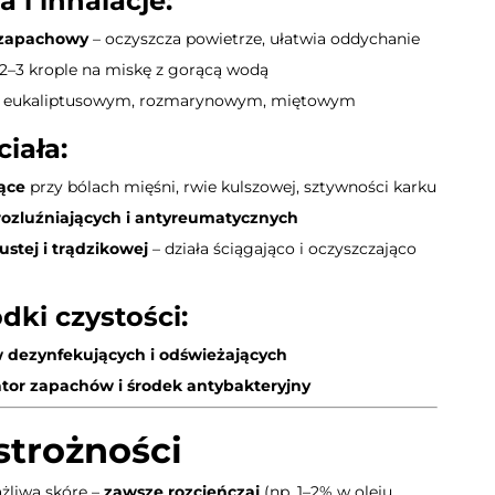
 i inhalacje
:
 zapachowy
– oczyszcza powietrze, ułatwia oddychanie
2–3 krople na miskę z gorącą wodą
em eukaliptusowym, rozmarynowym, miętowym
ciała
:
ące
przy bólach mięśni, rwie kulszowej, sztywności karku
 rozluźniających i antyreumatycznych
ustej i trądzikowej
– działa ściągająco i oczyszczająco
ki czystości
:
 dezynfekujących i odświeżających
ator zapachów i środek antybakteryjny
strożności
żliwą skórę –
zawsze rozcieńczaj
(np. 1–2% w oleju