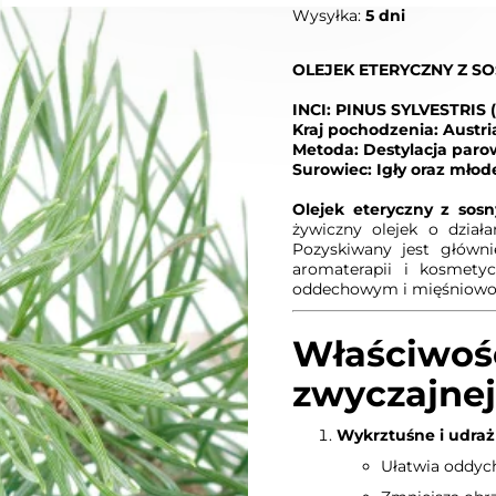
Wysyłka:
5 dni
OLEJEK ETERYCZNY Z S
INCI: PINUS SYLVESTRIS 
Kraj pochodzenia: Austri
Metoda: Destylacja paro
Surowiec: Igły oraz młod
Olejek eteryczny z sosn
żywiczny olejek o dział
Pozyskiwany jest główni
aromaterapii i kosmety
oddechowym i mięśniow
Właściwośc
zwyczajnej
Wykrztuśne i udra
Ułatwia oddycha