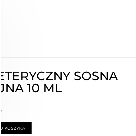
ETERYCZNY SOSNA
NA 10 ML
ł
O KOSZYKA