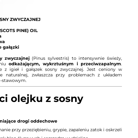
OSNY ZWYCZAJNEJ
(SCOTS PINE) OIL
a
wa
e gałązki
y zwyczajnej
(Pinus sylvestris) to intensywnie świeży,
aniu
odkażającym, wykrztuśnym i przeciwzapalnym
.
e z igieł i gałązek sosny zwyczajnej. Jest ceniony w
ce naturalnej, zwłaszcza przy problemach z układem
o-stawowym.
i olejku z sosny
żniające drogi oddechowe
nie przy przeziębieniu, grypie, zapaleniu zatok i oskrzeli