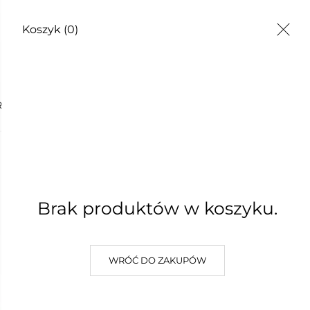
Koszyk
(0)
TY
RYCZNY SOSNA ZWYCZAJNA 10 ML
OLEJEK 
ZWYCZAJ
Brak produktów w koszyku.
30,00 zł
Najniższa cena z 30 dni: 30,00 z
WRÓĆ DO ZAKUPÓW
W KOSZYKU :)
DODAJ D