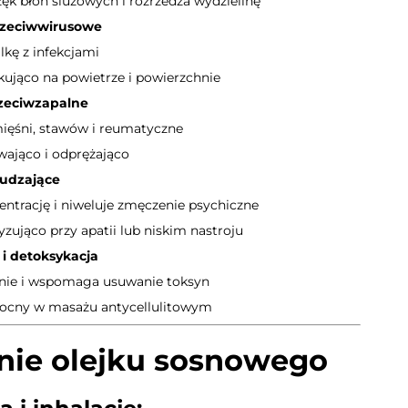
ęk błon śluzowych i rozrzedza wydzielinę
rzeciwwirusowe
ę z infekcjami
kująco na powietrze i powierzchnie
rzeciwzapalne
mięśni, stawów i reumatyczne
wająco i odprężająco
budzające
ntrację i niweluje zmęczenie psychiczne
yzująco przy apatii lub niskim nastroju
 i detoksykacja
nie i wspomaga usuwanie toksyn
ocny w masażu antycellulitowym
nie olejku sosnowego