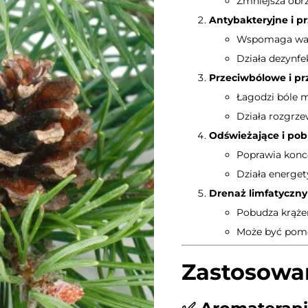
Zmniejsza obrz
Antybakteryjne i p
Wspomaga walk
Działa dezynfe
Przeciwbólowe i p
Łagodzi bóle 
Działa rozgrze
Odświeżające i po
Poprawia konce
Działa energet
Drenaż limfatyczny
Pobudza krąże
Może być pom
Zastosowa