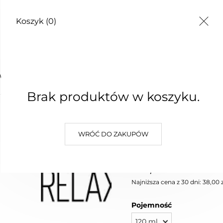
Koszyk
(0)
TY
WA RELAXING LAVENDER
Brak produktów w koszyku.
ŚWIECA
WRÓĆ DO ZAKUPÓW
RELAXI
38,00 zł
Najniższa cena z 30 dni: 38,00 z
Pojemność
120 ml