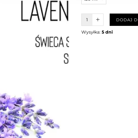
W KOSZYKU :)
DODAJ D
Wysyłka:
5 dni