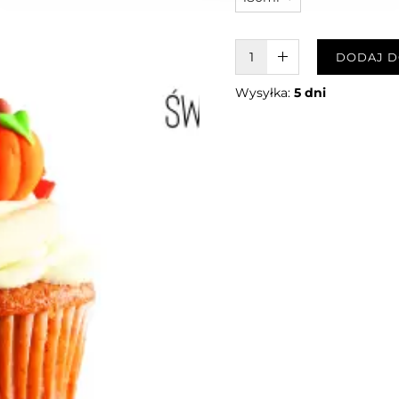
W KOSZYKU :)
DODAJ D
Wysyłka:
5 dni