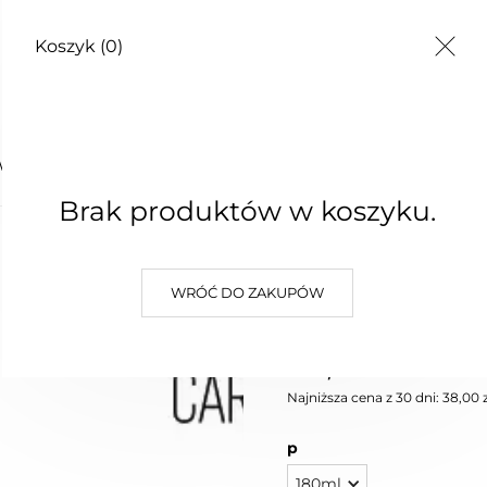
Koszyk
(0)
TY
WA CARROT CAKE
Brak produktów w koszyku.
ŚWIECA
WRÓĆ DO ZAKUPÓW
CAKE
38,00 zł
Najniższa cena z 30 dni: 38,00 z
p
180ml