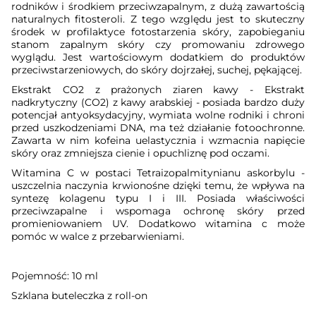
rodników i środkiem przeciwzapalnym, z dużą zawartością
naturalnych fitosteroli. Z tego względu jest to skuteczny
środek w profilaktyce fotostarzenia skóry, zapobieganiu
stanom zapalnym skóry czy promowaniu zdrowego
wyglądu. Jest wartościowym dodatkiem do produktów
przeciwstarzeniowych, do skóry dojrzałej, suchej, pękającej.
Ekstrakt CO2 z prażonych ziaren kawy
- Ekstrakt
nadkrytyczny (CO2) z kawy arabskiej - posiada bardzo duży
potencjał antyoksydacyjny, wymiata wolne rodniki i chroni
przed uszkodzeniami DNA, ma też działanie fotoochronne.
Zawarta w nim kofeina uelastycznia i wzmacnia napięcie
skóry oraz zmniejsza cienie i opuchliznę pod oczami.
Witamina C w postaci Tetraizopalmitynianu askorbylu
-
uszczelnia naczynia krwionośne dzięki temu, że wpływa na
syntezę kolagenu typu I i III. Posiada właściwości
przeciwzapalne i wspomaga ochronę skóry przed
promieniowaniem UV. Dodatkowo witamina c może
pomóc w walce z przebarwieniami.
Pojemność: 10 ml
Szklana buteleczka z roll-on