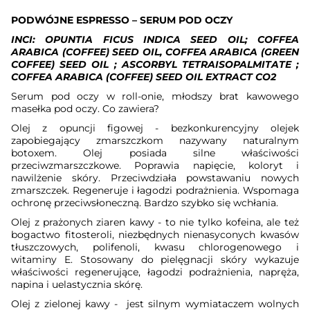
PODWÓJNE ESPRESSO – SERUM POD OCZY
INCI: OPUNTIA FICUS INDICA SEED OIL
;
COFFEA
ARABICA (COFFEE) SEED OIL, COFFEA ARABICA (GREEN
COFFEE) SEED OIL ; ASCORBYL TETRAISOPALMITATE ;
COFFEA ARABICA (COFFEE) SEED OIL EXTRACT CO2
Serum pod oczy w roll-onie, młodszy brat kawowego
masełka pod oczy. Co zawiera?
Olej z opuncji figowej
- bezkonkurencyjny olejek
zapobiegający zmarszczkom nazywany naturalnym
botoxem. Olej posiada silne właściwości
przeciwzmarszczkowe. Poprawia napięcie, koloryt i
nawilżenie skóry. Przeciwdziała powstawaniu nowych
zmarszczek. Regeneruje i łagodzi podrażnienia. Wspomaga
ochronę przeciwsłoneczną. Bardzo szybko się wchłania.
Olej z prażonych ziaren kawy
- to nie tylko kofeina, ale też
bogactwo fitosteroli, niezbędnych nienasyconych kwasów
tłuszczowych, polifenoli, kwasu chlorogenowego i
witaminy E. Stosowany do pielęgnacji skóry wykazuje
właściwości regenerujące, łagodzi podrażnienia, napręża,
napina i uelastycznia skórę.
Olej z zielonej kawy
-
jest silnym wymiataczem wolnych