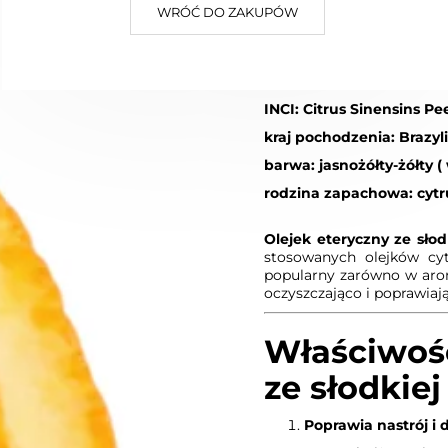
WRÓĆ DO ZAKUPÓW
Wysyłka:
5 dni
SŁODKA POMARAŃCZA -
INCI: Citrus Sinensins Pee
kraj pochodzenia: Brazyl
barwa: jasnożółty-żółty ( 
rodzina zapachowa: cyt
Olejek eteryczny ze sło
stosowanych olejków cyt
popularny zarówno w aroma
oczyszczająco i poprawiają
Właściwośc
ze słodkie
Poprawia nastrój i 