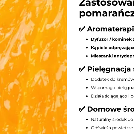
Zastosowan
pomarańc
✅
Aromaterap
Dyfuzor / kominek
Kąpiele odprężając
Mieszanki antydepr
✅
Pielęgnacja 
Dodatek do kremów,
Wspomaga pielęgnac
Działa ściągająco i 
✅
Domowe środ
Naturalny środek do 
Odświeża powietrze 