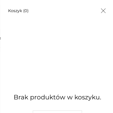
Koszyk
(0)
TY
RYCZNY POMARAŃCZOWY 10 ML
OLEJEK 
POMARA
30,00 zł
Najniższa cena z 30 dni: 30,00 z
Brak produktów w koszyku.
W KOSZYKU :)
DODAJ D