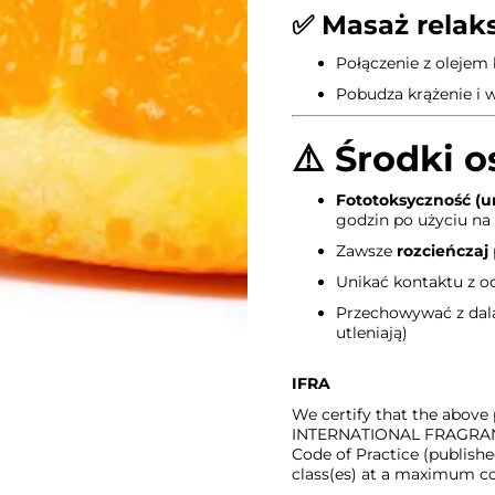
✅
Masaż relaks
Połączenie z olejem
Pobudza krążenie i 
⚠️
Środki o
Fototoksyczność (
godzin po użyciu na
Zawsze
rozcieńczaj
Unikać kontaktu z o
Przechowywać z dala 
utleniają)
IFRA
We certify that the above
INTERNATIONAL FRAGRANC
Code of Practice (publishe
class(es) at a maximum con