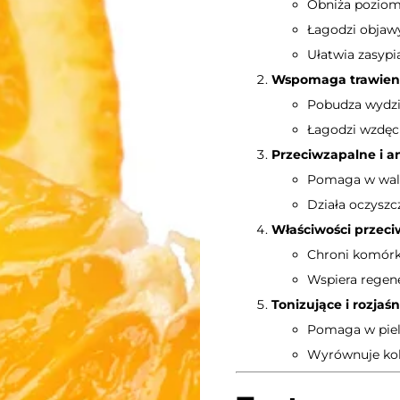
Obniża poziom 
Łagodzi objawy
Ułatwia zasypi
Wspomaga trawieni
Pobudza wydzi
Łagodzi wzdęcia
Przeciwzapalne i a
Pomaga w walc
Działa oczyszc
Właściwości przeci
Chroni komórk
Wspiera regene
Tonizujące i rozjaśn
Pomaga w pielę
Wyrównuje kolo