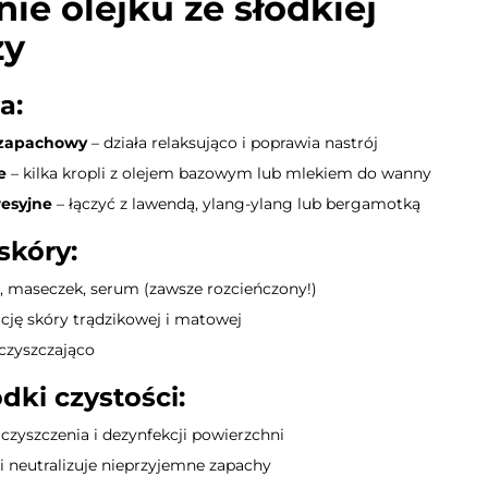
ie olejku ze słodkiej
zy
ia
:
 zapachowy
– działa relaksująco i poprawia nastrój
e
– kilka kropli z olejem bazowym lub mlekiem do wanny
esyjne
– łączyć z lawendą, ylang-ylang lub bergamotką
skóry
:
 maseczek, serum (zawsze rozcieńczony!)
ję skóry trądzikowej i matowej
oczyszczająco
ki czystości
:
czyszczenia i dezynfekcji powierzchni
i neutralizuje nieprzyjemne zapachy