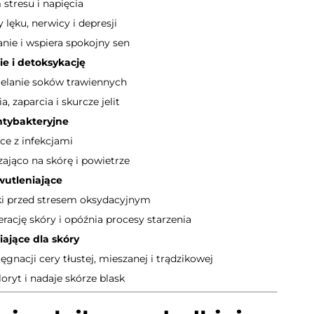
stresu i napięcia
 lęku, nerwicy i depresji
anie i wspiera spokojny sen
e i detoksykację
elanie soków trawiennych
, zaparcia i skurcze jelit
ntybakteryjne
e z infekcjami
zająco na skórę i powietrze
wutleniające
i przed stresem oksydacyjnym
rację skóry i opóźnia procesy starzenia
iające dla skóry
gnacji cery tłustej, mieszanej i trądzikowej
ryt i nadaje skórze blask