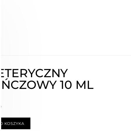
ETERYCZNY
ŃCZOWY 10 ML
ł
O KOSZYKA