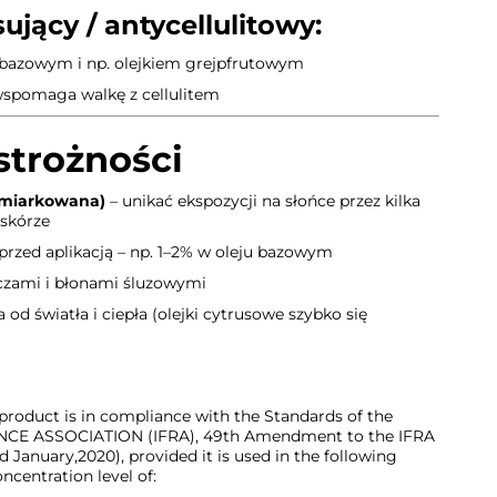
ujący / antycellulitowy
:
 bazowym i np. olejkiem grejpfrutowym
wspomaga walkę z cellulitem
strożności
umiarkowana)
– unikać ekspozycji na słońce przez kilka
 skórze
przed aplikacją – np. 1–2% w oleju bazowym
czami i błonami śluzowymi
od światła i ciepła (olejki cytrusowe szybko się
 product is in compliance with the Standards of the
E ASSOCIATION (IFRA), 49th Amendment to the IFRA
d January,2020), provided it is used in the following
centration level of: