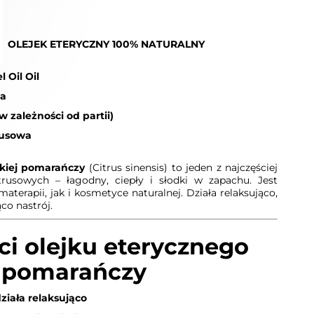
 OLEJEK ETERYCZNY 100% NATURALNY
l Oil Oil
ia
w zależności od partii)
rusowa
dkiej pomarańczy
(Citrus sinensis) to jeden z najczęściej
rusowych – łagodny, ciepły i słodki w zapachu. Jest
terapii, jak i kosmetyce naturalnej. Działa relaksująco,
co nastrój.
i olejku eterycznego
j pomarańczy
działa relaksująco