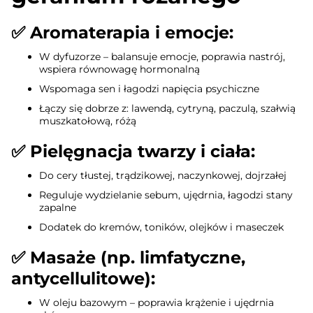
✅
Aromaterapia i emocje:
W dyfuzorze – balansuje emocje, poprawia nastrój,
wspiera równowagę hormonalną
Wspomaga sen i łagodzi napięcia psychiczne
Łączy się dobrze z: lawendą, cytryną, paczulą, szałwią
muszkatołową, różą
✅
Pielęgnacja twarzy i ciała:
Do cery tłustej, trądzikowej, naczynkowej, dojrzałej
Reguluje wydzielanie sebum, ujędrnia, łagodzi stany
zapalne
Dodatek do kremów, toników, olejków i maseczek
✅
Masaże (np. limfatyczne,
antycellulitowe):
W oleju bazowym – poprawia krążenie i ujędrnia