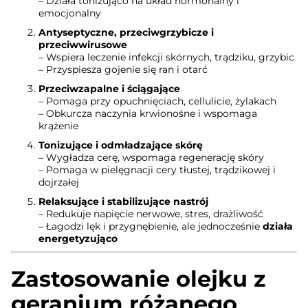
– Działa tonizująco na układ hormonalny i
emocjonalny
Antyseptyczne, przeciwgrzybicze i
przeciwwirusowe
– Wspiera leczenie infekcji skórnych, trądziku, grzybic
– Przyspiesza gojenie się ran i otarć
Przeciwzapalne i ściągające
– Pomaga przy opuchnięciach, cellulicie, żylakach
– Obkurcza naczynia krwionośne i wspomaga
krążenie
Tonizujące i odmładzające skórę
– Wygładza cerę, wspomaga regenerację skóry
– Pomaga w pielęgnacji cery tłustej, trądzikowej i
dojrzałej
Relaksujące i stabilizujące nastrój
– Redukuje napięcie nerwowe, stres, drażliwość
– Łagodzi lęk i przygnębienie, ale jednocześnie
działa
energetyzująco
Zastosowanie olejku z
geranium różanego